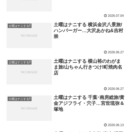
2026.07.04
土曜はナニする 横浜金沢八景旅/
土曜はナニする⁉
ハンバーガー…大沢あかね&吉村
崇
2026.06.27
土曜はナニする 横山裕のわがま
土曜はナニする⁉
ま旅/山ちゃん行きつけ!町焼肉名
店
2026.06.27
土曜はナニする 千葉･南房総旅/黄
土曜はナニする⁉
金アジフライ・穴子…宮世琉弥＆
塚地
2026.06.13