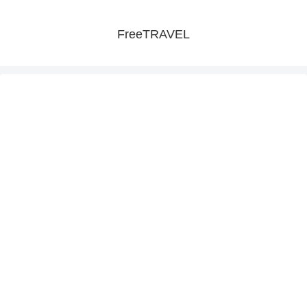
FreeTRAVEL