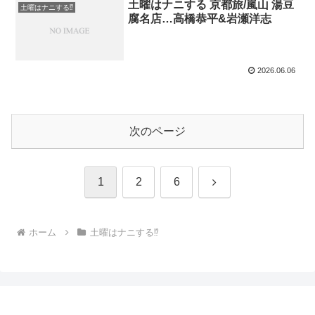
土曜はナニする 京都旅/嵐山 湯豆
土曜はナニする⁉
腐名店…高橋恭平&岩瀬洋志
2026.06.06
次のページ
次
1
2
6
へ
ホーム
土曜はナニする⁉