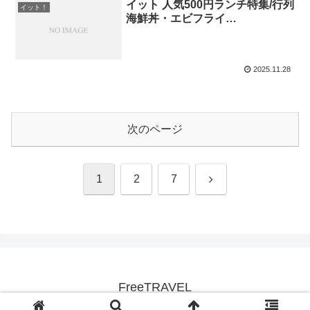
イット 人気500円ランチ特集/行列
イット！
海鮮丼・エビフライ…
2025.11.28
次のページ
次
1
2
7
へ
FreeTRAVEL
© 2015 FreeTRAVEL.