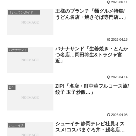
2026.06.11
王様のブランチ「麺グルメ特集/
ミシュランガイド ビブグルマン
うどん名店・焼きそば専門店…」
2026.04.18
バナナサンド「生姜焼き・とんか
バナナサンド
つ名店…岡田将生&トラジャ宮
近」
2026.04.14
ZIP!「名店・町中華フルコース旅/
ZIP!
餃子 玉子炒飯…」
2026.04.08
シューイチ 静岡テレビ社員オス
シューイチ
スメ!コスパまぐろ丼・鰻名店…