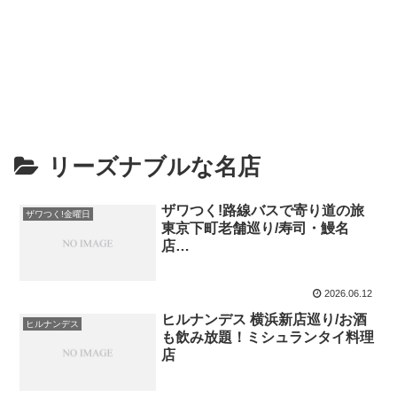
リーズナブルな名店
ザワつく!路線バスで寄り道の旅
ザワつく!金曜日
東京下町老舗巡り/寿司・鰻名
店…
2026.06.12
ヒルナンデス 横浜新店巡り/お酒
ヒルナンデス
も飲み放題！ミシュランタイ料理
店