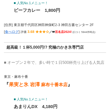
■ 人気No.1メニュー！
ビーフカレー 1,800円
[住所] 東京都千代田区神田神保町2-3 神田古書センター 2F
[
食べログ
]
3.68 ★★★☆
評価
／👑
百名店2024!
(口コミ 5944件時点)
超高級！１杯5,000円!? 究極のかき氷専門店
■ オープン２年で、多い時で１日500杯売り上げる人気店
東京・麻布十番
『
果実と氷 岩澤
』
麻布十番本店
■ 人気No.1メニュー！
あまりんDX 4,180円