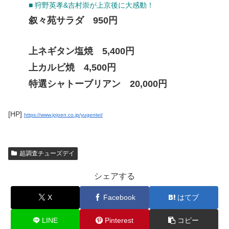
■ 狩野英孝&吉村崇が上京後に大感動！
叙々苑サラダ 950円
上ネギタン塩焼 5,400円
上カルビ焼 4,500円
特選シャトーブリアン 20,000円
[HP]
https://www.jojoen.co.jp/yugentei/
超調査チューズデイ
シェアする
X
Facebook
はてブ
LINE
Pinterest
コピー