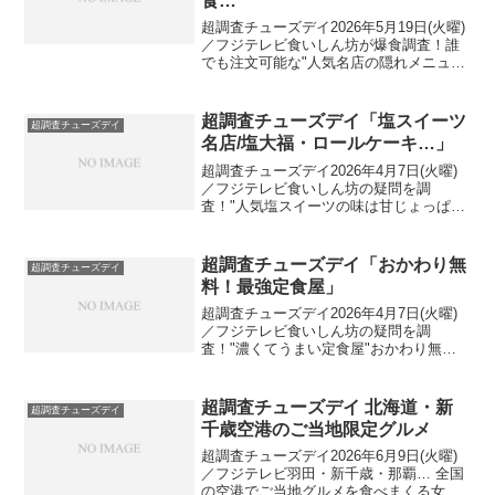
食…
超調査チューズデイ2026年5月19日(火曜)
／フジテレビ食いしん坊が爆食調査！誰
でも注文可能な"人気名店の隠れメニュ
ー"(+人気No.1メニューも紹介)ミシュラン
ガイド掲載の人気洋食店・芸能人が通い
詰める町中華…人気名店の㊙隠れメニュ
超調査チューズデイ「塩スイーツ
超調査チューズデイ
ー出...
名店/塩大福・ロールケーキ…」
超調査チューズデイ2026年4月7日(火曜)
／フジテレビ食いしん坊の疑問を調
査！"人気塩スイーツの味は甘じょっぱ
い？しょっぱ甘い？"塩スイーツの人気店
を紹介！塩スイーツの人気店出演者：メ
イプル超合金 カズレーザー、ニューヨー
超調査チューズデイ「おかわり無
超調査チューズデイ
ク、秋元真夏、杉...
料！最強定食屋」
超調査チューズデイ2026年4月7日(火曜)
／フジテレビ食いしん坊の疑問を調
査！"濃くてうまい定食屋"おかわり無料
最強定食が食べられる名店を紹介！おか
わり無料▶定食のおかずは濃くてうま
い？出演者：メイプル超合金 カズレーザ
超調査チューズデイ 北海道・新
超調査チューズデイ
ー、ニューヨーク...
千歳空港のご当地限定グルメ
超調査チューズデイ2026年6月9日(火曜)
／フジテレビ羽田・新千歳・那覇… 全国
の空港でご当地グルメを食べまくる女子