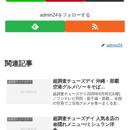
admin24をフォローする
admin24
関連記事
超調査チューズデイ 沖縄・那覇
超調査チューズデイ
空港グルメ/ソーキそば…
超調査チューズデイ2026年6月9日(火曜)
／フジテレビ羽田・新千歳・那覇… 全国
の空港でご当地グルメを食べまくる女子
３人旅那覇空港で沖縄グルメを満喫！▼
現地空港職員が通う！㊙穴場食堂▼ 連日
大行列！ポークたまごおにぎり▼ 那覇空
超調査チューズデイ 人気名店の
超調査チューズデイ
港限定！...
㊙隠れメニュー/ミシュラン洋