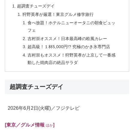
超調査チューズデイ
狩野英孝が厳選！東京グルメ修学旅行
食べ放題！ホテルニューオータニの朝食ビュッ
フェ
吉村崇オススメ！日本最高峰の欧風カレー
超高級！１杯5,000円!? 究極のかき氷専門店
吉村崇もオススメ！狩野英孝が上京して一番感
動した焼肉店の絶品サラダ
超調査チューズデイ
2026年6月2日
(火曜)
／フジテレビ
[東京／グルメ情報
]
ほか