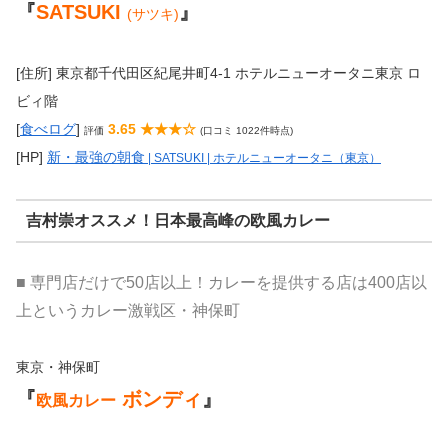
『
SATSUKI
』
(サツキ)
[住所] 東京都千代田区紀尾井町4-1 ホテルニューオータニ東京 ロ
ビィ階
[
食べログ
]
3.65 ★★★☆
評価
(口コミ 1022件時点)
[HP]
新・最強の朝食
| SATSUKI | ホテルニューオータニ（東京）
吉村崇オススメ！日本最高峰の欧風カレー
■ 専門店だけで50店以上！カレーを提供する店は400店以
上というカレー激戦区・神保町
東京・神保町
『
ボンディ
』
欧風カレー