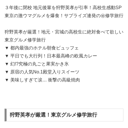
３年後に閉校 地元後輩を狩野英孝が引率！高校生感動SP
東京の激ウマグルメを爆食！サプライズ連発の㊙修学旅行
狩野英孝が厳選！地元・宮城の高校生に絶対食べて欲しい
東京グルメ修学旅行
▼ 都内最強のホテル朝食ビュッフェ
▼ 平日でも大行列！日本最高峰の欧風カレー
▼ 幻!?究極の丸ごと果実かき氷
▼ 原宿の人気No.1殿堂入りスイーツ
▼ 美味しすぎて涙… 衝撃の高級焼肉
狩野英孝が厳選！東京グルメ修学旅行