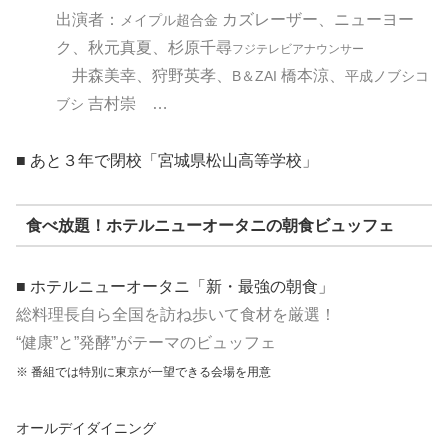
出演者：
カズレーザー、ニューヨー
メイプル超合金
ク、秋元真夏、杉原千尋
フジテレビアナウンサー
井森美幸、狩野英孝、
橋本涼、
B＆ZAI
平成ノブシコ
吉村崇 …
ブシ
■ あと３年で閉校「宮城県松山高等学校」
食べ放題！ホテルニューオータニの朝食ビュッフェ
■
ホテルニューオータニ
「新・最強の朝食」
総料理長自ら全国を訪ね歩いて食材を厳選！
“健康”と”発酵”がテーマのビュッフェ
※ 番組では特別に東京が一望できる会場を用意
オールデイダイニング