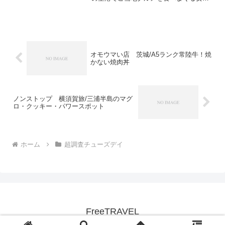
３人旅出演者：メイプル超合金 カズレー
ザー、ニューヨーク、秋元真夏、杉原千
尋フジテレビアナウンサー 井森美幸、
狩野英孝、B...
オモウマい店 茨城/A5ランク常陸牛！焼
かない焼肉丼
ノンストップ 横須賀旅/三浦半島のマグ
ロ・クッキー・パワースポット
ホーム
超調査チューズデイ
FreeTRAVEL