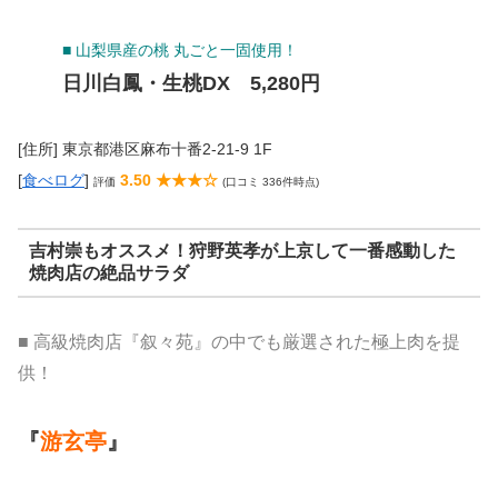
■ 山梨県産の桃 丸ごと一固使用！
日川白鳳・生桃DX 5,280円
[住所] 東京都港区麻布十番2-21-9 1F
[
食べログ
]
3.50 ★★★☆
評価
(口コミ 336件時点)
吉村崇もオススメ！狩野英孝が上京して一番感動した
焼肉店の絶品サラダ
■ 高級焼肉店『叙々苑』の中でも厳選された極上肉を提
供！
『
游玄亭
』