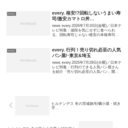
味！東京ガチグルメ南フランス地中海の
家庭料理■ ラングドック地方はワインの
一大生産地！東京・自由が丘駅『ココ
every. 格安!?回転しないうまい寿
every.
ッ...
司/激安カマトロ丼…
news every.2026年7月10日(金曜)／日本テ
レビ特集：値段を気にせずに食べられ
る、回転寿司じゃない格安の本格寿司店
を紹介！絶品！回転しないうまいすしネ
タが大きくお得！注目の立ち食い寿司店
横浜・野毛/日ノ出町駅『立ち呑み寿司
every. 行列！売り切れ必至の人気
every.
藤...
パン屋/･東京&埼玉
news every.2025年7月29日(火曜)／日本テ
レビ特集：行列のできる人気パン屋さん
を紹介「売り切れ必至の人気パン」開店
前から大行列！売り切れ必至の人気パン
人気パン屋1⃣：開店前から行列 店内に約
220種がズラリ埼玉県 越谷市／せ...
ヒルナンデス 冬の茨城旅/牡蠣小屋・焼き
芋…