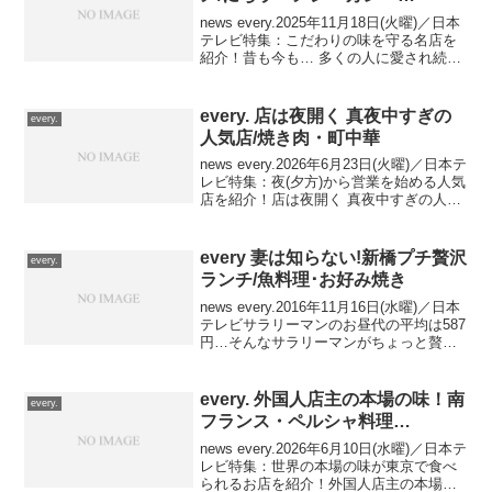
news every.2025年11月18日(火曜)／日本
テレビ特集：こだわりの味を守る名店を
紹介！昔も今も… 多くの人に愛され続け
るレトログルメが人気のお店愛され続け
るレトログルメ炭火で焼く"きじ焼き丼"&
鶏スープの美味カレー東京・大森駅...
every. 店は夜開く 真夜中すぎの
every.
人気店/焼き肉・町中華
news every.2026年6月23日(火曜)／日本テ
レビ特集：夜(夕方)から営業を始める人気
店を紹介！店は夜開く 真夜中すぎの人気
店２夜だけ営業 復活の焼き肉店■ 上質な
様々な部位をリーズナブルに！３年前に
オープンした焼き肉店※ １年...
every 妻は知らない!新橋プチ贅沢
every.
ランチ/魚料理･お好み焼き
news every.2016年11月16日(水曜)／日本
テレビサラリーマンのお昼代の平均は587
円…そんなサラリーマンがちょっと贅沢
をしたい時に食べる絶品ランチを紹介！
▼ ランチはちょっとリーズナブル！本
場・広島の味 お好み焼き▼ 蕎麦が...
every. 外国人店主の本場の味！南
every.
フランス・ペルシャ料理…
news every.2026年6月10日(水曜)／日本テ
レビ特集：世界の本場の味が東京で食べ
られるお店を紹介！外国人店主の本場の