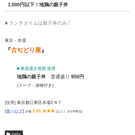
1,000円以下！地鶏の親子丼
■ ランチタイムは親子丼のみ！
東京・木場
『
古ぢどり屋
』
■ 奥美濃古地鶏 使用
地鶏の親子丼
普通盛り
950円
(スープ・漬物付き)
[住所] 東京都江東区木場2-8-7
[
食べログ
]
3.41 ★★★
評価
(口コミ 101件時点)
every.