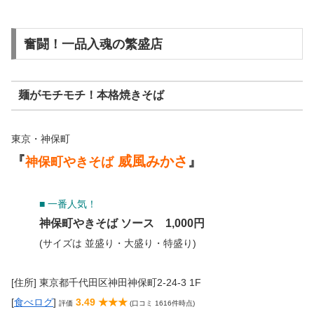
奮闘！一品入魂の繁盛店
麺がモチモチ！本格焼きそば
東京・神保町
『
威風みかさ
』
神保町やきそば
■ 一番人気！
神保町やきそば
ソース
1,000円
(サイズは 並盛り・大盛り・特盛り)
[住所] 東京都千代田区神田神保町2-24-3 1F
[
食べログ
]
3.49 ★★★
評価
(口コミ 1616件時点)