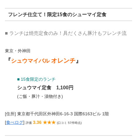
フレンチ仕立て！限定15食のシューマイ定食
■ ランチは焼売定食のみ！具だくさん豚汁もフレンチ流
東京・外神田
『
オレンチ
』
シュウマイバル
■ 15食限定のランチ
シュウマイ定食 1,100円
(ご飯・豚汁・漬物付き)
[住所] 東京都千代田区外神田6-16-3 国際6163ビル 1階
[
食べログ
]
3.36 ★★★
評価
(口コミ 57件時点)