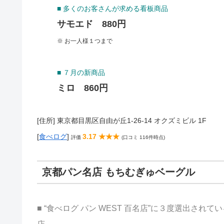
■ 多くのお客さんが求める看板商品
サモエド 880円
※ お一人様１つまで
■ ７月の新商品
ミロ 860円
[住所] 東京都目黒区自由が丘1-26-14 オクズミビル 1F
[
食べログ
]
3.17 ★★★
評価
(口コミ 116件時点)
京都パン名店 もちむぎゅベーグル
■ “食べログ パン WEST 百名店”に３度選出さ