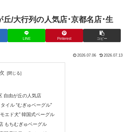
が丘/大行列の人気店･京都名店･生
LINE
Pinterest
コピー
2026.07.06
2026.07.13
次
区 自由が丘の人気店
タイル “むぎゅベーグル”
サモエド犬” 韓国式ベーグル
店 もちむぎゅベーグル