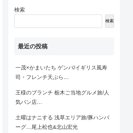
検索
検索
最近の投稿
一茂×かまいたち ゲンバ/イギリス風寿
司・フレンチ天ぷら…
王様のブランチ 栃木ご当地グルメ旅/人
気パン店…
土曜はナニする 浅草エリア旅/豚ハンバ
ーグ…尾上松也&北山宏光