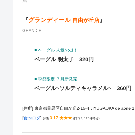
店
『
グランディール
』
自由が丘店
GRANDIR
■ ベーグル 人気No.1！
ベーグル 明太子 320円
■ 季節限定 ７月新発売
ベーグル~ソルティキャラメル~ 360円
[住所] 東京都目黒区自由が丘2-15-4 JIYUGAOKA de aone 1
[
食べログ
]
3.17 ★★★
評価
(口コミ 125件時点)