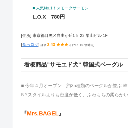
■ 人気No.1！スモークサーモン
L.O.X 780円
[住所] 東京都目黒区自由が丘1-8-23 栗山ビル 1F
[
食べログ
]
3.43 ★★★
評価
(口コミ 157件時点)
看板商品”サモエド犬” 韓国式ベーグル
■ 今年４月オープン！約25種類のベーグルが並ぶ 
NYスタイルよりも密度が低く、ふわもちの柔らか
『
Mrs.BAGEL
』