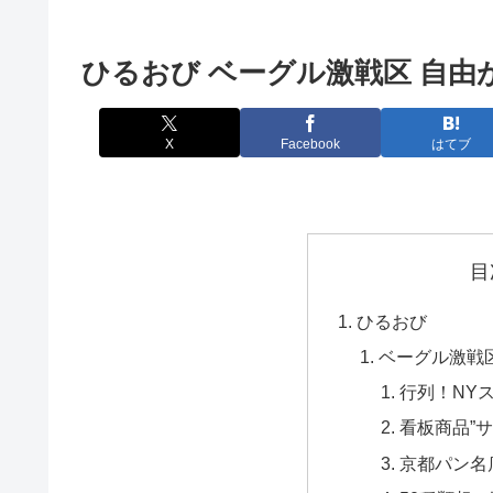
ひるおび ベーグル激戦区 自由
X
Facebook
はてブ
目
ひるおび
ベーグル激戦
行列！NYス
看板商品”
京都パン名