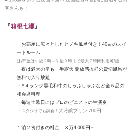
客さんも！
『
箱根七瀬
』
・お部屋に広々としたヒノキ風呂付き！40㎡のスイ
ートルーム
(お部屋は午後２時～午後９時まで最大７時間利用可能)
・夜は満天の星も！半露天 開放感抜群の貸切風呂が
無料で入り放題
・A４ランク黒毛和牛のしゃぶしゃぶなど全５品の
和会席料理
・毎週土曜日にはプロのピニストの生演奏
・
大吟醸プリン 700円
スタジオでも試食！
１泊２食付きの料金 ３万4,000円～