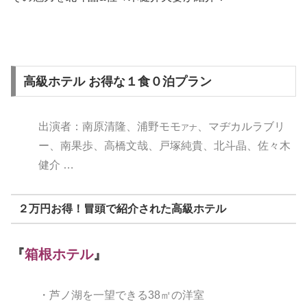
高級ホテル お得な１食０泊プラン
出演者：南原清隆、浦野モモ
、マヂカルラブリ
アナ
ー、南果歩、高橋文哉、戸塚純貴、北斗晶、佐々木
健介 …
２万円お得！冒頭で紹介された高級ホテル
『
箱根ホテル
』
・芦ノ湖を一望できる38㎡の洋室