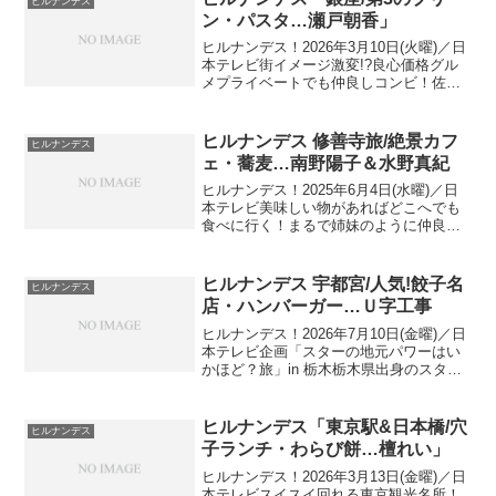
ヒルナンデス
ン・パスタ…瀬戸朝香」
ヒルナンデス！2026年3月10日(火曜)／日
本テレビ街イメージ激変!?良心価格グル
メプライベートでも仲良しコンビ！佐藤
栞里＆瀬戸朝香が銀座の格安店を紹介！
佐藤栞里・瀬戸朝香実は安くてホッと癒
やしタウン銀座出演者：南原清隆、浦野
ヒルナンデス 修善寺旅/絶景カフ
ヒルナンデス
モモ アナ、...
ェ・蕎麦…南野陽子＆水野真紀
ヒルナンデス！2025年6月4日(水曜)／日
本テレビ美味しい物があればどこへでも
食べに行く！まるで姉妹のように仲良し
の南野陽子＆水野真紀が、全国のグルメ
を満喫「南野陽子＆水野真紀 全国おいし
い旅」静岡県伊豆の小京都・修善寺温泉
ヒルナンデス 宇都宮/人気!餃子名
ヒルナンデス
街 生わさび蕎...
店・ハンバーガー…Ｕ字工事
ヒルナンデス！2026年7月10日(金曜)／日
本テレビ企画「スターの地元パワーはい
かほど？旅」in 栃木栃木県出身のスタ
ー・Ｕ字工事の地元パワーで、アポなし
で人気店を何軒紹介できる？餃子だけじ
ゃない宇都宮の魅力出演者：南原清隆、
ヒルナンデス「東京駅&日本橋/穴
ヒルナンデス
浦野モモアナ...
子ランチ・わらび餅…檀れい」
ヒルナンデス！2026年3月13日(金曜)／日
本テレビスイスイ回れる東京観光名所！