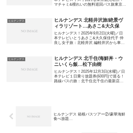
マチャミ&檀れいの無料巡回バス旅東京
駅・日本橋エリア 無料巡回バス旅出演
者：南原清隆、浦野モモ アナ、久本雅
美、檀れい …無料で利用できる巡回
ヒルナンデス 北軽井沢旅/絶景ヴ
ヒルナンデス
バス「メトロリ...
ィラリゾート…あさこ&大久保
ヒルナンデス！2025年9月2日(火曜)／日
本テレビいとうあさこ&大久保佳代子 仲
良し女子旅：北軽井沢 編軽井沢から車で
約30分。標高が高く、避暑地・軽井沢よ
りさらに涼しい北軽井沢へ ≫ ヒルナンデ
ス 軽井沢旅/湖畔ピクニック…あさこ&大
ヒルナンデス 北千住/海鮮丼・ウ
ヒルナンデス
久...
ニいくら飯…松下由樹
ヒルナンデス！2025年12月3日(水曜)／日
本テレビ１日乗り放題券(600円)で巡る！
路線バスの旅：北千住北千住の最新店だ
け巡る！松下由樹と路線バス途中下車の
旅出演者：南原清隆、浦野モモアナ、平
成ノブシコブシ 吉村崇、松下由樹 …
■ 進...
ヒルナンデス 箱根バスツアー②/豪華海鮮
食べ放題…