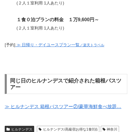
(２人１室利用 1人あたり)
１食０泊プラン
の料金 １万9,600円～
(２人１室利用 1人あたり)
[予約]
≫ 日帰り・デイユースプラン一覧
／楽天トラベル
同じ日のヒルナンデスで紹介された箱根バスツ
アー
≫ ヒルナンデス 箱根バスツアー②/豪華海鮮食べ放題…
ヒルナンデス
ヒルナンデス/高級宿お得な1食0泊
神奈川