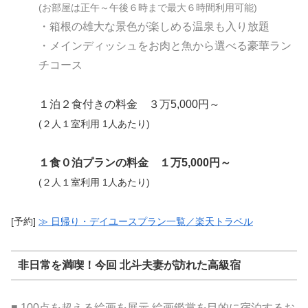
(お部屋は正午～午後６時まで最大６時間利用可能)
・箱根の雄大な景色が楽しめる温泉も入り放題
・メインディッシュをお肉と魚から選べる豪華ラン
チコース
１泊２食付きの料金 ３万5,000円～
(２人１室利用 1人あたり)
１食０泊プラン
の料金 １万5,000円～
(２人１室利用 1人あたり)
[予約]
≫ 日帰り・デイユースプラン一覧／楽天トラベル
非日常を満喫！今回 北斗夫妻が訪れた高級宿
■ 100点を超える絵画を展示 絵画鑑賞を目的に宿泊するお