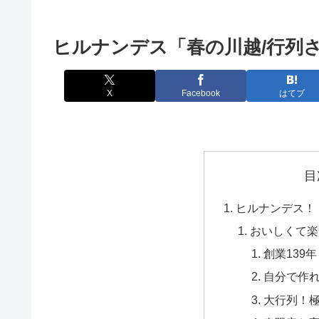
ヒルナンデス「春の川越/行列
X
Facebook
はてブ
目
ヒルナンデス！
おいしくて楽
創業139
自分で作
大行列！