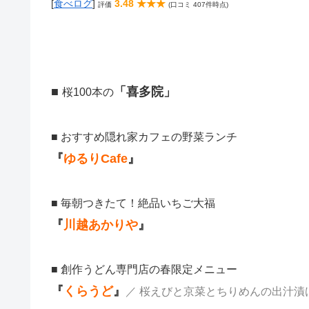
[
食べログ
]
3.48 ★★★
評価
(口コミ 407件時点)
■
「喜多院」
桜100本の
■ おすすめ隠れ家カフェの野菜ランチ
『
ゆるりCafe
』
■ 毎朝つきたて！絶品いちご大福
『
川越あかりや
』
■ 創作うどん専門店の春限定メニュー
『
くらうど
』
／ 桜えびと京菜とちりめんの出汁漬けう