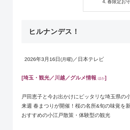
春限定お
ヒルナンデス！
2026年3月16日
／日本テレビ
(月曜)
[埼玉
・観光／川越
／グルメ情報
]
ほか
戸田恵子と今お出かけにピッタリな埼玉県の
来週 春まつりが開催！桜の名所&旬の味覚を
おすすめの小江戸散策・体験型の観光