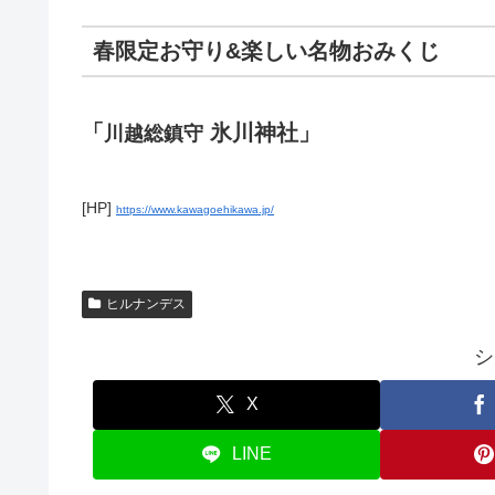
春限定お守り&楽しい名物おみくじ
「
氷川神社」
川越総鎮守
[HP]
https://www.kawagoehikawa.jp/
ヒルナンデス
シ
X
LINE