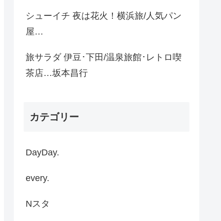
シューイチ 夜は花火！横浜旅/人気パン
屋…
旅サラダ 伊豆･下田/温泉旅館･レトロ喫
茶店…坂本昌行
カテゴリー
DayDay.
every.
Nスタ