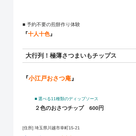
■ 予約不要の煎餅作り体験
『
十人十色
』
大行列！極薄さつまいもチップス
『
小江戸おさつ庵
』
■ 選べる11種類のディップソース
２色のおさつチップ 600円
[住所] 埼玉県川越市幸町15-21