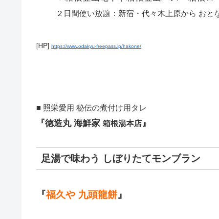
２日間使い放題：新宿・代々木上原から おとな7,1
[HP]
https://www.odakyu-freepass.jp/hakone/
■ 照栄愛用 秘伝の煮付け用タレ
『徳造丸 海鮮家
』
箱根湯本店
足湯で味わう しぼりたてモンブラン
『
福久や 九頭龍餅
』