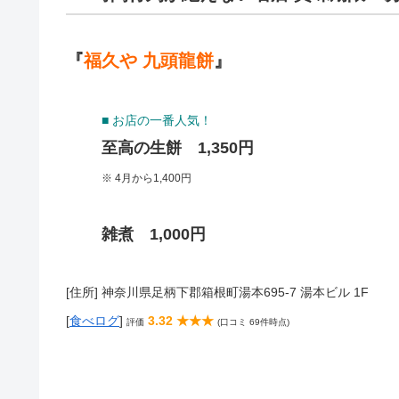
『
福久や 九頭龍餅
』
■ お店の一番人気！
至高の生餅 1,350円
※ 4月から1,400円
雑煮 1,000円
[住所] 神奈川県足柄下郡箱根町湯本695-7 湯本ビル 1F
[
食べログ
]
3.32 ★★★
評価
(口コミ 69件時点)