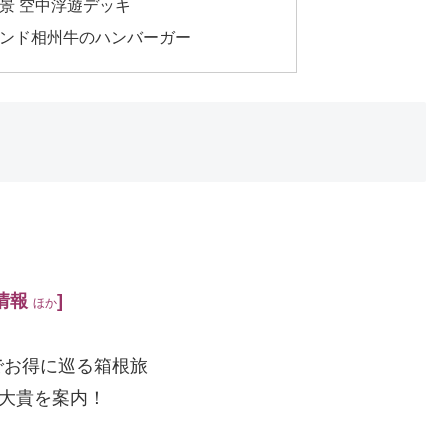
景 空中浮遊デッキ
ンド相州牛のハンバーガー
情報
]
ほか
でお得に巡る箱根旅
大貴を案内！