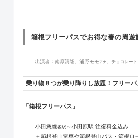
箱根フリーパスでお得な春の周遊
出演者：南原清隆、浦野モモ
、
チョコレート
アナ
乗り物８つが乗り降りし放題！フリーパ
「箱根フリーパス」
小田急線
～小田原駅 往復料金込み
各駅
＋箱根登山電車や箱根登山バス・箱根ロ