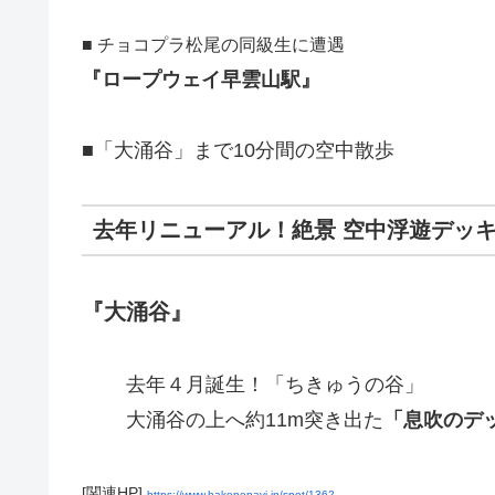
■ チョコプラ松尾の同級生に遭遇
『ロープウェイ早雲山駅』
■「大涌谷」まで10分間の空中散歩
去年リニューアル！絶景 空中浮遊デッ
『大涌谷』
去年４月誕生！「ちきゅうの谷」
大涌谷の上へ約11m突き出た
「息吹のデ
[関連HP]
https://www.hakonenavi.jp/spot/1362