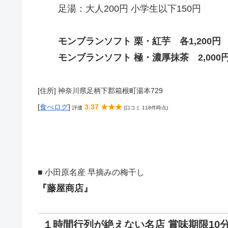
足湯：大人200円 小学生以下150円
モンブランソフト 栗・紅芋 各1,200円
モンブランソフト 極・濃厚抹茶 2,000
[住所] 神奈川県足柄下郡箱根町湯本729
[
食べログ
]
3.37 ★★★
評価
(口コミ 118件時点)
■ 小田原名産 早摘みの梅干し
『藤屋商店』
１時間行列が絶えない名店 賞味期限10