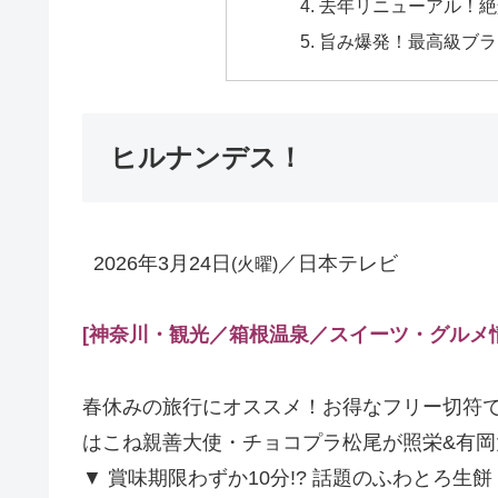
去年リニューアル！絶
旨み爆発！最高級ブラ
ヒルナンデス！
2026年3月24日
／日本テレビ
(火曜)
[神奈川
・観光／箱根温泉
／スイーツ・グルメ
春休みの旅行にオススメ！お得なフリー切符
はこね親善大使・チョコプラ松尾が照栄&有岡
▼ 賞味期限わずか10分!? 話題のふわとろ生餅