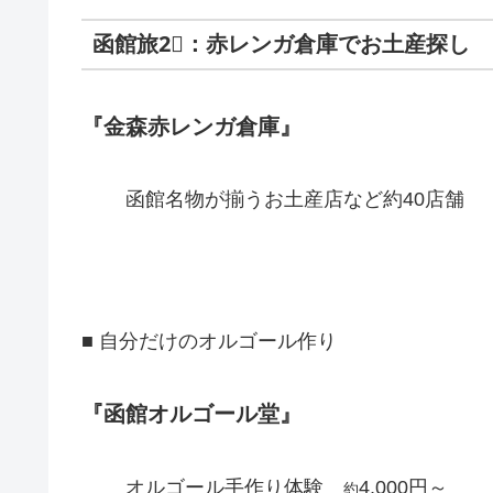
函館旅2⃣：赤レンガ倉庫でお土産探し
『金森赤レンガ倉庫』
函館名物が揃うお土産店など約40店舗
■ 自分だけのオルゴール作り
『函館オルゴール堂』
オルゴール手作り体験
4,000円～
約