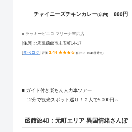
チャイニーズチキンカレー
880円
(店内)
■ ラッキーピエロ マリーナ末広店
[住所] 北海道函館市末広町14-17
[
食べログ
]
3.44 ★★★☆
評価
(口コミ 1038件時点)
■ ガイド付き楽ちん人力車ツアー
12分で観光スポット巡り！２人で5,000円～
函館旅4⃣：元町エリア 異国情緒さんぽ