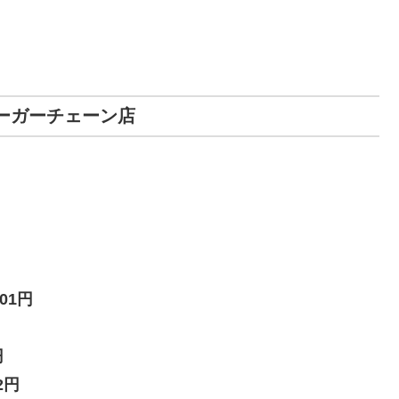
バーガーチェーン店
01円
円
2円