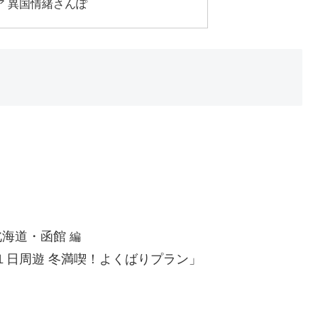
ア 異国情緒さんぽ
北海道・函館
編
１日周遊 冬満喫！よくばりプラン」