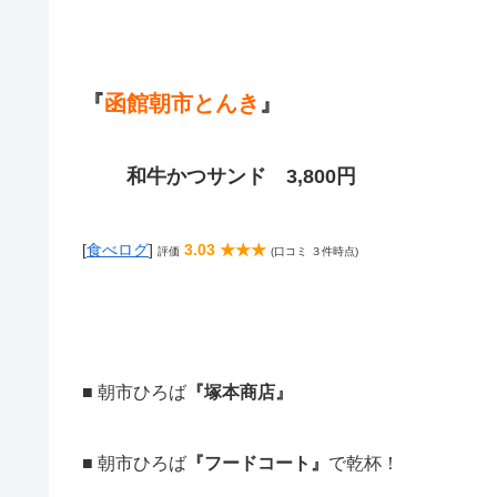
『
函館朝市とんき
』
和牛かつサンド 3,800円
[
食べログ
]
3.03 ★★★
評価
(口コミ ３件時点)
■ 朝市ひろば
『塚本商店』
■ 朝市ひろば
『フードコート』
で乾杯！