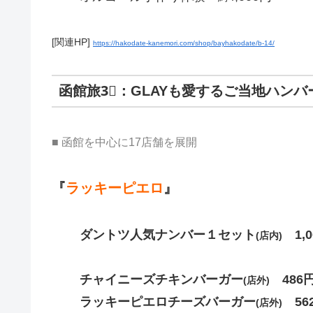
[関連HP]
https://hakodate-kanemori.com/shop/bayhakodate/b-14/
函館旅3⃣：GLAYも愛するご当地ハン
■ 函館を中心に17店舗を展開
『
ラッキーピエロ
』
ダントツ人気ナンバー１セット
1,0
(店内)
チャイニーズチキンバーガー
486
(店外)
ラッキーピエロチーズバーガー
56
(店外)