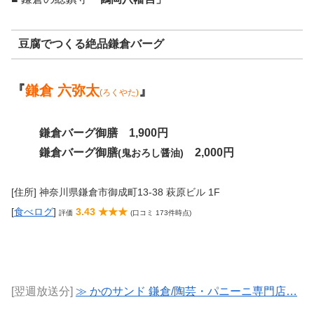
豆腐でつくる絶品鎌倉バーグ
『
鎌倉 六弥太
』
(ろくやた)
鎌倉バーグ御膳 1,900円
鎌倉バーグ御膳
2,000円
(鬼おろし醤油)
[住所] 神奈川県鎌倉市御成町13-38 萩原ビル 1F
[
食べログ
]
3.43 ★★★
評価
(口コミ 173件時点)
[翌週放送分]
≫ かのサンド 鎌倉/陶芸・パニーニ専門店…