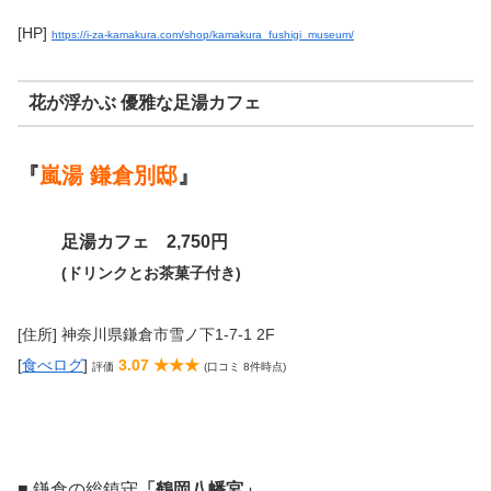
[HP]
https://i-za-kamakura.com/shop/kamakura_fushigi_museum/
花が浮かぶ 優雅な足湯カフェ
『
嵐湯 鎌倉別邸
』
足湯カフェ 2,750円
(ドリンクとお茶菓子付き)
[住所] 神奈川県鎌倉市雪ノ下1-7-1 2F
[
食べログ
]
3.07 ★★★
評価
(口コミ 8件時点)
■
鎌倉の総鎮守
「鶴岡八幡宮」