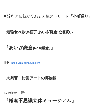
■
流行と伝統が交わる人気ストリート
「小町通り」
最強食べ歩き横丁 あいざ鎌倉で爆買い
『あいざ鎌倉
』
(i-ZA鎌倉)
[HP]
https://i-za-kamakura.com/
大興奮！錯覚アートの博物館
i-ZA鎌倉 ３階
『鎌倉不思議立体ミュージアム』