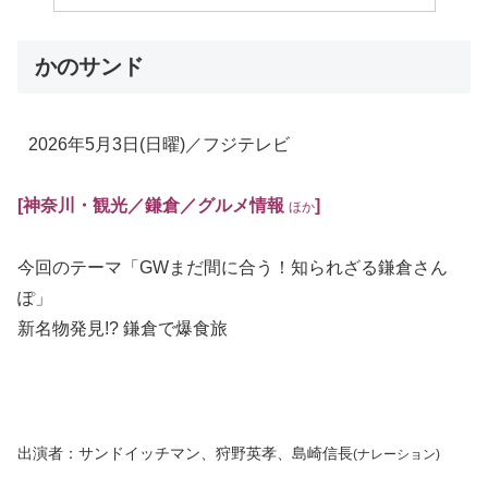
かのサンド
2026年5月3日
(日曜)
／フジテレビ
[神奈川・観光
／鎌倉／
グルメ情報
]
ほか
今回のテーマ「GWまだ間に合う！知られざる鎌倉さん
ぽ」
新名物発見!? 鎌倉で爆食旅
出演者：サンドイッチマン、狩野英孝、島崎信長
(ナレーション)