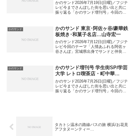
かのサンド2026年7月19日(日曜)／フジテ
レビ今までさんぽした街を思い出と共に
振り返る「かのサンド増刊号」今回の増
刊号のテーマ：絶品グルメ！爆食SP焼き
鳥・巨大ステーキ・絶品マグロ出演者：
サンドイッチマン、狩野英孝、山寺宏一
かのサンド 東京･阿佐ヶ谷/豪華鉄
かのサンド
(ナレーショ...
板焼き･和菓子名店…山寺宏一
かのサンド2026年7月12日(日曜)／フジテ
レビ今回のテーマ「人情あふれる阿佐ヶ
谷さんぽ」宮城県出身でサンドと仲良し
の大先輩！声優界のレジェンド・山寺宏
一が昔住んでいた阿佐ヶ谷へ商店街老舗
グルメ・レトロ釣り堀・鉄板焼き出演
かのサンド増刊号 学生街SP/学芸
かのサンド
者：サンドイッチ...
大学 レトロ喫茶店・町中華…
かのサンド2026年7月26日(日曜)／フジテ
レビ今までさんぽした街を思い出と共に
振り返る「かのサンド増刊号」今回の増
刊号のテーマ：安くて美味しいお店が並
ぶ学生街SP出演者：サンドイッチマン、
狩野英孝、ずん 飯尾和樹 …オシャレなカ
フェ：か...
タカトシ温水の路線バスの旅 横浜/お花見
アフタヌーンティー…