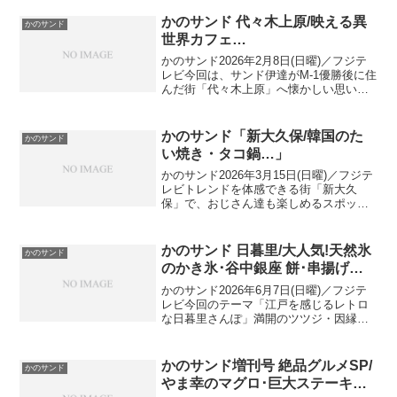
かのサンド 代々木上原/映える異
かのサンド
世界カフェ…
かのサンド2026年2月8日(日曜)／フジテ
レビ今回は、サンド伊達がM-1優勝後に住
んだ街「代々木上原」へ懐かしい思い出
のハンバーガー・映えスイーツ…出演
者：サンドイッチマン、狩野英孝、森公
美子(ナレーション) 伊達みきおが２年間
かのサンド「新大久保/韓国のた
かのサンド
住んだ！憧...
い焼き・タコ鍋…」
かのサンド2026年3月15日(日曜)／フジテ
レビトレンドを体感できる街「新大久
保」で、おじさん達も楽しめるスポット
へ！出演者：サンドイッチマン、狩野英
孝、宮世琉弥(ナレーション)、大久保佳代
子新大久保で訪れたお店など大人気 ドバ
かのサンド 日暮里/大人気!天然氷
かのサンド
イチョコを...
のかき氷･谷中銀座 餅･串揚げ…
かのサンド2026年6月7日(日曜)／フジテ
レビ今回のテーマ「江戸を感じるレトロ
な日暮里さんぽ」満開のツツジ・因縁の
芸人＝サンドとケンカ中⁇のアンガールズ
と決着!?荒川区 日暮里で訪れたお店など
出演者：サンドイッチマン 伊達みきお&
かのサンド増刊号 絶品グルメSP/
かのサンド
富澤たけ...
やま幸のマグロ･巨大ステーキ…