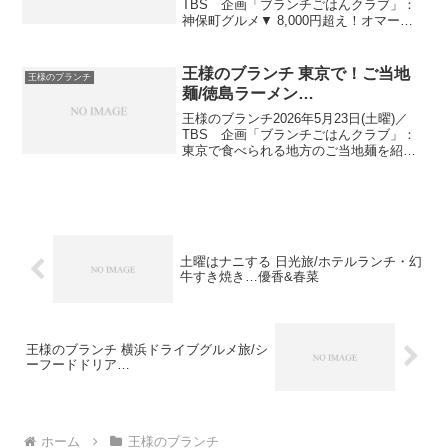
TBS 企画「ブランチごはんクラブ」：
神保町グルメ▼ 8,000円超え！オマール
海老丸ごとのった究極の海老ラーメン!?
エバースと巡る！神保町グルメ出演者：
佐藤栞里、藤森慎吾、ミキ、エバース
王様のブランチ 東京で！ご当地
王様のブランチ
…目の...
麺/徳島ラーメン…
王様のブランチ2026年5月23日(土曜)／
TBS 企画「ブランチごはんクラブ」：
東京で食べられる地方のご当地麺を紹
介！ももきゅんこと≠ME・櫻井ももとち
ょんまげラーメンが人気の名店を巡る東
京で食べたい！ご当地麺グルメ出演者：
佐藤栞里、藤森...
土曜はナニする 日光旅/ホテルランチ・幻
牛すき焼き…優香&春菜
王様のブランチ 横浜ドライブグルメ旅/シ
ーフードドリア…
ホーム
王様のブランチ