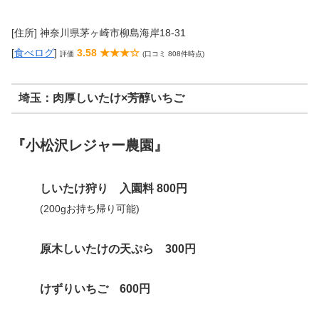
[住所] 神奈川県茅ヶ崎市柳島海岸18-31
[
食べログ
]
3.58 ★★★☆
評価
(口コミ 808件時点)
埼玉：肉厚しいたけ×芳醇いちご
『小松沢レジャー農園』
しいたけ狩り
入園料
800円
(200gお持ち帰り可能)
原木しいたけの天ぷら 300円
けずりいちご 600円