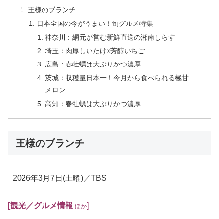
王様のブランチ
日本全国の今がうまい！旬グルメ特集
神奈川：網元が営む新鮮直送の湘南しらす
埼玉：肉厚しいたけ×芳醇いちご
広島：春牡蠣は大ぶりかつ濃厚
茨城：収穫量日本一！今月から食べられる極甘
メロン
高知：春牡蠣は大ぶりかつ濃厚
王様のブランチ
2026年3月7日
(土曜)
／TBS
[観光／グルメ
情報
]
ほか