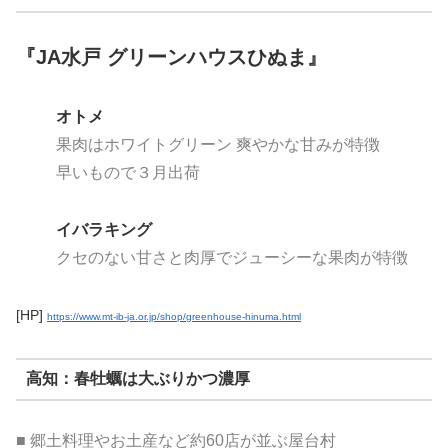
『JA水戸 グリーンハウスひぬま』
オトメ
果肉はホワイトグリーン 爽やかな甘みが特徴
早いもので３月出荷
イバラキング
クセのない甘さと肉厚でジューシーな果肉が特徴
[HP]
https://www.mt-ib-ja.or.jp/shop/greenhouse-hinuma.html
高知：春牡蠣は大ぶりかつ濃厚
■ 郷土料理やお土産など約60店が並ぶ屋台村