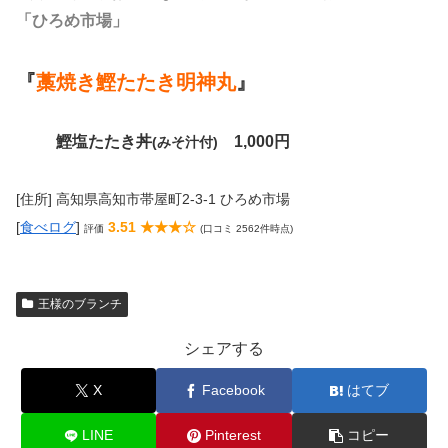
「ひろめ市場」
『
藁焼き鰹たたき明神丸
』
鰹塩たたき丼
1,000円
(みそ汁付)
[住所] 高知県高知市帯屋町2-3-1 ひろめ市場
[
食べログ
]
3.51 ★★★☆
評価
(口コミ 2562件時点)
王様のブランチ
シェアする
X
Facebook
はてブ
LINE
Pinterest
コピー