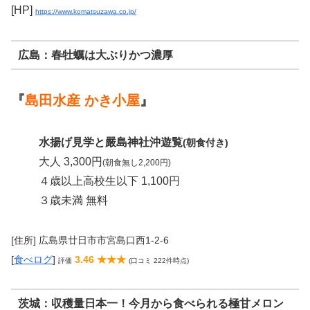
[HP]
https://www.komatsuzawa.co.jp/
広島：春牡蠣は大ぶりかつ濃厚
『
島田水産 かき小屋
』
水揚げ見学と嚴島神社沖遊覧
(朝食付き)
大人 3,300円
(朝食無し2,200円)
４歳以上高校生以下 1,100円
３歳未満 無料
[住所] 広島県廿日市市宮島口西1-2-6
[
食べログ
]
3.46 ★★★
評価
(口コミ 222件時点)
茨城：収穫量日本一！今月から食べられる極甘メロン