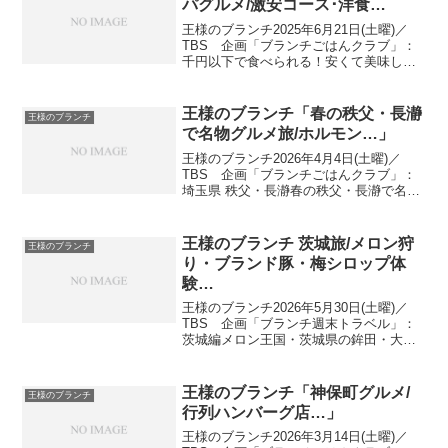
パグルメ/激安コース･洋食…
王様のブランチ2025年6月21日(土曜)／
TBS 企画「ブランチごはんクラブ」：
千円以下で食べられる！安くて美味しい
「神コスパグルメ」を紹介！安くておい
しい神コスパグルメ出演者：佐藤栞里、
藤森慎吾(自身の結婚式の為 欠席)、ちょ
王様のブランチ「春の秩父・長瀞
王様のブランチ
んまげラー...
で名物グルメ旅/ホルモン…」
王様のブランチ2026年4月4日(土曜)／
TBS 企画「ブランチごはんクラブ」：
埼玉県 秩父・長瀞春の秩父・長瀞で名物
グルメ旅出演者：佐藤栞里、藤森慎吾、
ミキ、村重杏奈、リポーター 日向未来
…宝登山山頂にある新名所■ 今年１月リ
王様のブランチ 茨城旅/メロン狩
王様のブランチ
ニューアル...
り・ブランド豚・梅シロップ体
験…
王様のブランチ2026年5月30日(土曜)／
TBS 企画「ブランチ週末トラベル」：
茨城編メロン王国・茨城県の鉾田・大洗
エリアで、旬のメロンを味わう旅メロン
王国 茨城旅出演者：佐藤栞里、藤森慎
吾、横澤夏子、リポーター 榎本ゆいな&
王様のブランチ「神保町グルメ/
王様のブランチ
速瀬愛 …大...
行列ハンバーグ店…」
王様のブランチ2026年3月14日(土曜)／