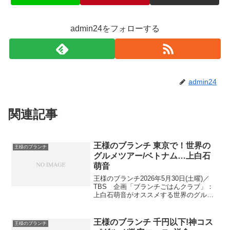
admin24をフォローする
admin24
関連記事
王様のブランチ 東京で！世界の
王様のブランチ
グルメツアー/ベトナム…上白石
萌音
王様のブランチ2026年5月30日(土曜)／
TBS 企画「ブランチごはんクラブ」：
上白石萌音がオススメする世界のグルメ
東京で世界の料理を食べる企画を雑誌で
連載していた上白石萌音が、本当に美味
しい世界のグルメを紹介！上白石萌音プ
王様のブランチ 千円以下!神コス
王様のブランチ
レゼンツ 東京...