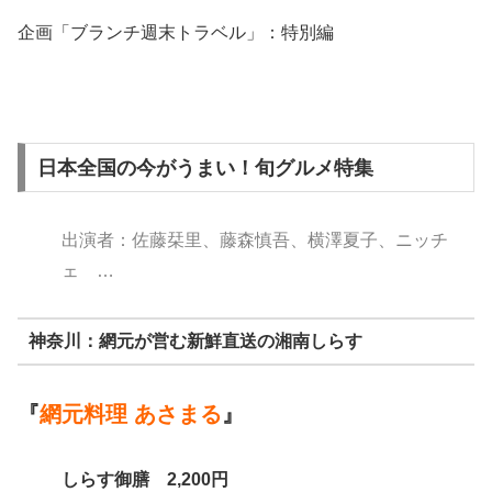
企画「ブランチ週末トラベル」：特別編
日本全国の今がうまい！旬グルメ特集
出演者：佐藤栞里、藤森慎吾、横澤夏子、ニッチ
ェ …
神奈川：網元が営む新鮮直送の湘南しらす
『
網元料理 あさまる
』
しらす御膳 2,200円