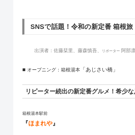
SNSで話題！令和の新定番 箱根旅
出演者：佐藤栞里、藤森慎吾、
阿部凛
リポーター
■
「あじさい橋」
オープニング：箱根湯本
リピーター続出の新定番グルメ！希少な
箱根湯本駅前
『
ほまれや
』