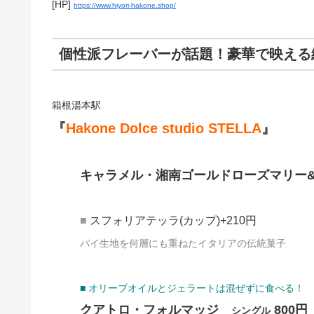
[HP]
https://www.hiyori-hakone.shop/
個性派フレーバーが話題！豪華で映える
箱根湯本駅
『
Hakone Dolce studio STELLA
』
キャラメル・湘南ゴールドローズマリー&
■
スフォリアテッラ(カップ)+210円
パイ生地を何層にも重ねたイタリアの伝統菓子
■ オリーブオイルとジェラートは混ぜずに食べる！
クアトロ・フォルマッジ
800円
シングル