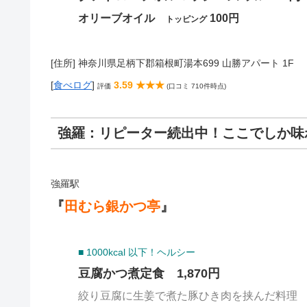
オリーブオイル
100円
トッピング
[住所] 神奈川県足柄下郡箱根町湯本699 山勝アパート 1F
[
食べログ
]
3.59 ★★★
評価
(口コミ 710件時点)
強羅：リピーター続出中！ここでしか味
強羅駅
『
田むら銀かつ亭
』
■ 1000kcal 以下！ヘルシー
豆腐かつ煮定食 1,870円
絞り豆腐に生姜で煮た豚ひき肉を挟んだ料理