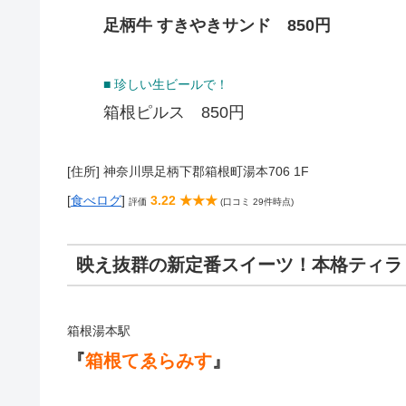
足柄牛 すきやきサンド 850円
■ 珍しい生ビールで！
箱根ピルス 850円
[住所] 神奈川県足柄下郡箱根町湯本706 1F
[
食べログ
]
3.22 ★★★
評価
(口コミ 29件時点)
映え抜群の新定番スイーツ！本格ティラ
箱根湯本駅
『
箱根てゑらみす
』