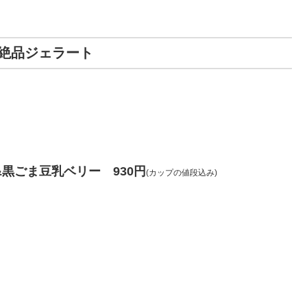
絶品ジェラート
黒ごま豆乳ベリー 930円
(カップの値段込み)