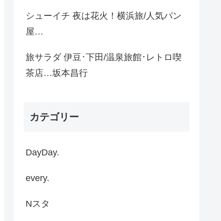
シューイチ 夜は花火！横浜旅/人気パン
屋…
旅サラダ 伊豆･下田/温泉旅館･レトロ喫
茶店…坂本昌行
カテゴリー
DayDay.
every.
Nスタ