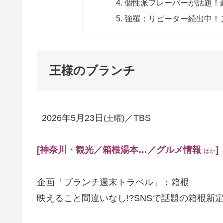
個性派フレーバーが話題！
強羅：リピーター続出中！
王様のブランチ
2026年5月23日
／TBS
(土曜)
[神奈川・観光／箱根湯本…／グルメ
情報
]
ほか
企画「ブランチ週末トラベル」：箱根
映えること間違いなし!?SNSで話題の箱根新