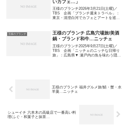
いカフェ…」
王様のブランチ2026年3月21日(土曜)／
TBS 企画「ブランチ週末トラベル」：
東京・清澄白河でカフェとアートを巡る
春散歩清澄白河でカフェとアートの春さ
んぽ出演者：佐藤栞里、藤森慎吾、リポ
ーター 速瀬愛&鈴木美羽 …川沿いの絶
王様のブランチ 広島穴場旅/美酒
王様のブランチ
景でモーニン...
鍋・ブランド和牛…ニッチェ
王様のブランチ2025年9月27日(土曜)／
TBS 企画「ニッチェのニッチな日帰り
旅」：広島県▼ 瀬戸内の魚を味わう隠れ
家的スポットニッチェのニッチな広島旅
出演者：佐藤栞里、藤森慎吾、ニッチ
ェ …■ 観光客が急増中！広島駅がリニ
ューアルオー...
王様のブランチ 福井グルメ旅/鯖・蟹・水
羊羹…ニッチェ
シューイチ 六本木の高級店で一番高い料
理/ふぐ・和菓子と抹茶…