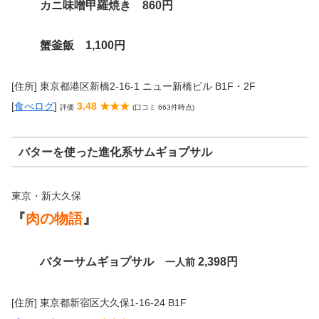
カニ味噌甲羅焼き 860円
蟹釜飯 1,100円
[住所] 東京都港区新橋2-16-1 ニュー新橋ビル B1F・2F
[
食べログ
]
3.48 ★★★
評価
(口コミ 663件時点)
バターを使った進化系サムギョプサル
東京・新大久保
『
肉の物語
』
バターサムギョプサル
2,398円
一人前
[住所] 東京都新宿区大久保1-16-24 B1F