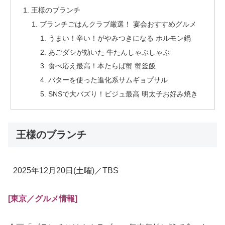
王様のブランチ
ブランチごはんクラブ厳選！ 宴会おすすめグルメ
うまい！辛い！がやみつきになる ホルモン鍋
あごダシが効いた 牛たんしゃぶしゃぶ
食べ応え最高！本たらば蟹 蟹釜飯
バターを使った進化系サムギョプサル
SNSで大バズり！ビジュ最高 明太子お好み焼き
王様のブランチ
2025年12月20日
(土曜)
／TBS
[東京／グルメ
情報
]