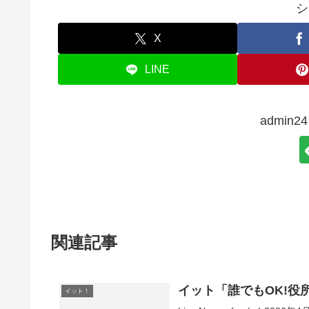
シ
X
LINE
admin
関連記事
イット「誰でもOK!役
イット！