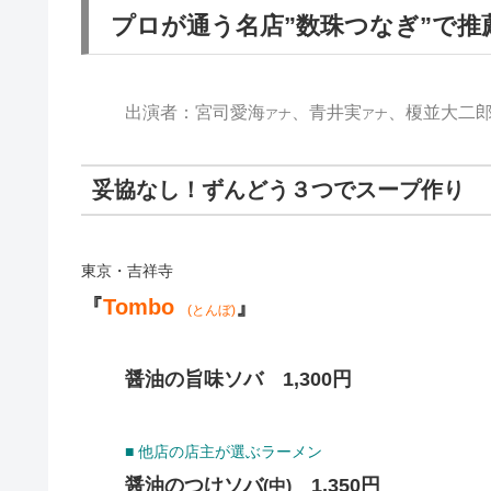
プロが通う名店”数珠つなぎ”で推
出演者：宮司愛海
、青井実
、榎並大二
アナ
アナ
妥協なし！ずんどう３つでスープ作り
東京・吉祥寺
『
Tombo
』
(とんぼ)
醤油の旨味ソバ 1,300円
■ 他店の店主が選ぶラーメン
醤油のつけソバ
1,350円
(中)