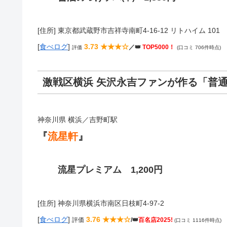
[住所] 東京都武蔵野市吉祥寺南町4-16-12 リトハイム 101
[
食べログ
]
3.73 ★★★☆
／👑
TOP5000！
評価
(口コミ 706件時点)
激戦区横浜 矢沢永吉ファンが作る「普
神奈川県 横浜／吉野町駅
『
流星軒
』
流星プレミアム 1,200円
[住所] 神奈川県横浜市南区日枝町4-97-2
[
食べログ
]
3.76 ★★★☆
評価
/👑
百名店2025!
(口コミ 1116件時点)