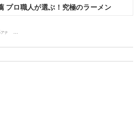
薦 プロ職人が選ぶ！究極のラーメン
郎
…
アナ