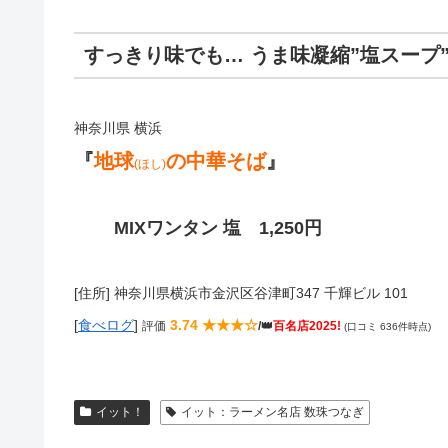
すっきり味でも… うま味凝縮”塩スープ
神奈川県 横浜
『
地球
の中華そば
』
(ほし)
MIXワンタン 塩 1,250円
[住所] 神奈川県横浜市金沢区谷津町347 千輝ビル 101
[
食べログ
]
3.74 ★★★☆
評価
/👑
百名店2025!
(口コミ 636件時点)
イット！
イット：ラーメン名店 数珠つなぎ