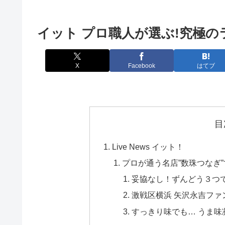
イット プロ職人が選ぶ!究極の
X
Facebook
はてブ
目
Live News イット！
プロが通う名店”数珠つなぎ
妥協なし！ずんどう３つ
激戦区横浜 矢沢永吉フ
すっきり味でも… うま味