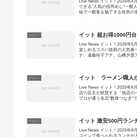
Live News イット！20
できる"人気の役所めし"一般
味で一般客を魅了する役所の食
イット 超お得1000円
イット！
Live News イット！202
楽しめるコスパ抜群の人気食べ
ナ、遠藤玲子アナ、山﨑夕貴ア
イット ラーメン職人
イット！
Live News イット！20
店の店主が絶賛する「他店の
プロが通う名店"数珠つなぎ"で
イット 激安500円ラ
イット！
Live News イット！20
コインで食べられるランチが人