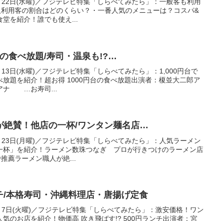
26年4月22日(水曜)／フジテレビ特集「しらべてみたら」：一般客も利用
人利用客の割合はどのくらい？・一番人気のメニューは？コスパ&
堂を紹介！誰でも使え...
台の食べ放題/寿司・温泉も!?…
6年5月13日(水曜)／フジテレビ特集「しらべてみたら」：1,000円台で
放題を紹介！超お得 1000円台の食べ放題出演者：榎並大二郎ア
ナ …お寿司...
が絶賛！他店の一杯/ワンタン麺名店…
25年6月23日(月曜)／フジテレビ特集「しらべてみたら」：人気ラーメン
一杯」を紹介！ラーメン数珠つなぎ プロが行きつけのラーメン店
推薦ラーメン職人が絶...
ンチ/本格寿司・沖縄料理店・唐揚げ定食
25年8月7日(火曜)／フジテレビ特集「しらべてみたら」：激安価格！ワン
気のお店を紹介！物価高 吹き飛ばす!? 500円ランチ出演者：宮