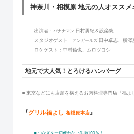
神奈川・相模原 地元の人オススメ
出演者：
日村勇紀＆設楽統
バナナマン
スタジオゲスト：
田中卓志、横澤
アンガールズ
ロケゲスト：中村倫也、ムロツヨシ
地元で大人気！とろけるハンバーグ
■ 東京などにも店舗を構えるお肉料理専門店『福よ
『
グリル福よし
』
相模原本店
■ つなぎを一切使わない牛肉100％！