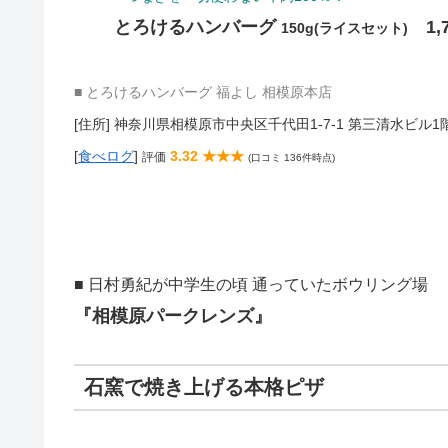
とろけるハンバーグ
1,
150g(ライスセット)
■ とろけるハンバーグ 福よし 相模原本店
[住所] 神奈川県相模原市中央区千代田1-7-1 第三清水ビル1
[
食べログ
]
3.32 ★★★
評価
(口コミ 136件時点)
■ 日村勇紀が中学生の頃 通っていたボウリング場
『相模原パークレンズ』
石窯で焼き上げる本格ピザ