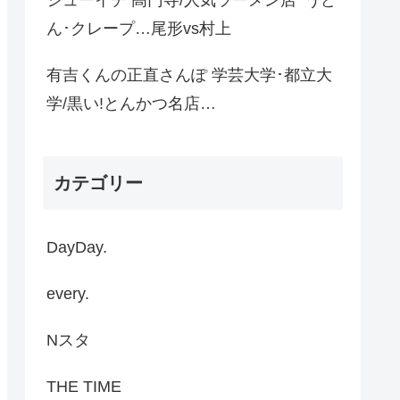
シューイチ 高円寺/人気ラーメン店･うど
ん･クレープ…尾形vs村上
有吉くんの正直さんぽ 学芸大学･都立大
学/黒い!とんかつ名店…
カテゴリー
DayDay.
every.
Nスタ
THE TIME