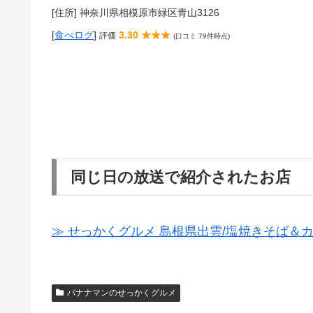
[住所] 神奈川県相模原市緑区青山3126
[
食べログ
]
3.30 ★★★
評価
(口コミ 79件時点)
同じ日の放送で紹介されたお店
≫ せっかくグルメ 島根県出雲/塩焼きそば＆
バナナマンのせっかくグルメ