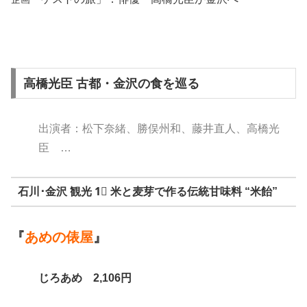
高橋光臣 古都・金沢の食を巡る
出演者：松下奈緒、勝俣州和、藤井直人、高橋光
臣 …
石川･金沢 観光 1⃣ 米と麦芽で作る伝統甘味料 “米飴”
『
あめの俵屋
』
じろあめ 2,106円