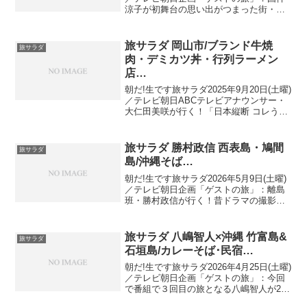
涼子が初舞台の思い出がつまった街・福
岡へ出演者：松下奈緒、勝俣州和、藤木
直人、国仲涼子 …国仲涼子 初夏の福岡
のんびり散歩視聴者プレゼント：今回は
旅サラダ 岡山市/ブランド牛焼
旅サラダ
「伊都菜彩...
肉・デミカツ丼・行列ラーメン
店…
朝だ!生です旅サラダ2025年9月20日(土曜)
／テレビ朝日ABCテレビアナウンサー・
大仁田美咲が行く！「日本縦断 コレうま
の旅」岡山 編今回は、県の中心である
「岡山市」で視聴者プレゼント探し！▼
旨味溢れる高級ブランド牛 "おかやま和牛
旅サラダ 勝村政信 西表島・鳩間
旅サラダ
肉...
島/沖縄そば…
朝だ!生です旅サラダ2026年5月9日(土曜)
／テレビ朝日企画「ゲストの旅」：離島
班・勝村政信が行く！昔ドラマの撮影を
した思い出の沖縄離島へ▼ 撮影時に泊ま
っていた西表島で… 久しぶりの海釣り
へ！マングローブの森をカヤックで大冒
旅サラダ 八嶋智人×沖縄 竹富島&
旅サラダ
険▼ 思い出...
石垣島/カレーそば･民宿…
朝だ!生です旅サラダ2026年4月25日(土曜)
／テレビ朝日企画「ゲストの旅」：今回
で番組で３回目の旅となる八嶋智人が20
年前に訪れた妻との思い出の地・竹富島