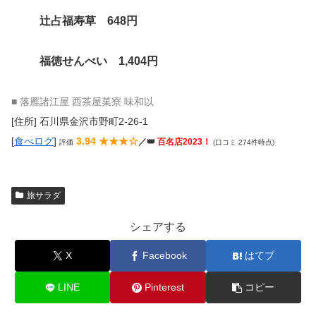
辻占福寿草 648円
福徳せんべい 1,404円
■ 落雁諸江屋 西茶屋菓寮 味和以
[住所] 石川県金沢市野町2-26-1
[
食べログ
]
3.94 ★★★☆
／👑
百名店2023！
評価
(口コミ 274件時点)
旅サラダ
シェアする
X
Facebook
はてブ
LINE
Pinterest
コピー