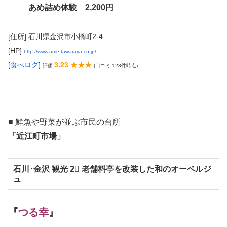
あめ詰め体験 2,200円
[住所] 石川県金沢市小橋町2-4
[HP]
http://www.ame-tawaraya.co.jp/
[
食べログ
]
3.23 ★★★
評価
(口コミ 123件時点)
■ 鮮魚や野菜が並ぶ市民の台所
「近江町市場」
石川･金沢 観光 2⃣ 老舗料亭を改装した和のオーベルジ
ュ
『
つる幸
』