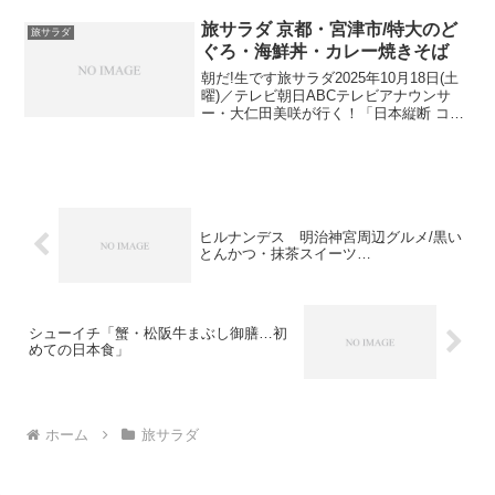
へ！▼ 石垣島でテンションMAX！美しい
海にダイビング石垣島からフェリーで15
旅サラダ 京都・宮津市/特大のど
旅サラダ
分ほ...
ぐろ・海鮮丼・カレー焼きそば
朝だ!生です旅サラダ2025年10月18日(土
曜)／テレビ朝日ABCテレビアナウンサ
ー・大仁田美咲が行く！「日本縦断 コレ
うまの旅」京都 編今回は、「宮津市」で
視聴者プレゼント探し！▼ ノドグロも！
旬の海鮮の干物セット視聴者プレゼント
探しま...
ヒルナンデス 明治神宮周辺グルメ/黒い
とんかつ・抹茶スイーツ…
シューイチ「蟹・松阪牛まぶし御膳…初
めての日本食」
ホーム
旅サラダ