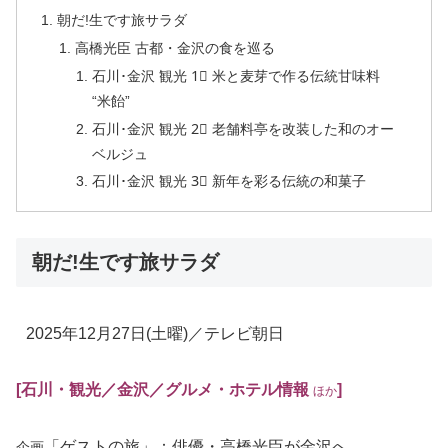
朝だ!生です旅サラダ
高橋光臣 古都・金沢の食を巡る
石川･金沢 観光 1⃣ 米と麦芽で作る伝統甘味料
“米飴”
石川･金沢 観光 2⃣ 老舗料亭を改装した和のオー
ベルジュ
石川･金沢 観光 3⃣ 新年を彩る伝統の和菓子
朝だ!生です旅サラダ
2025年12月27日
(土曜)
／テレビ朝日
[石川・観光
／金沢／グルメ・ホテル情報
]
ほか
「ゲストの旅」：俳優・高橋光臣が金沢へ
企画