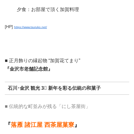
夕食：お部屋で頂く加賀料理
[HP]
https://www.tsuruko.net/
■ 正月飾りの縁起物 “加賀花てまり”
『金沢市老舗記念館』
石川･金沢 観光 3⃣ 新年を彩る伝統の和菓子
■ 伝統的な町並みが残る「にし茶屋街」
『
落雁 諸江屋 西茶屋菓寮
』