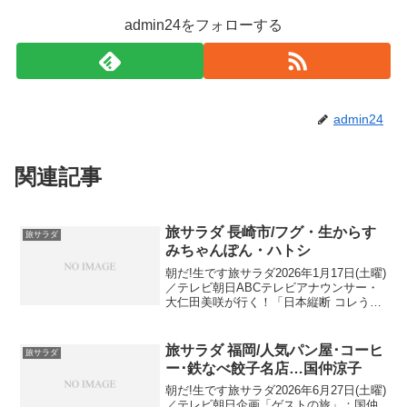
admin24をフォローする
admin24
関連記事
旅サラダ 長崎市/フグ・生からす
旅サラダ
みちゃんぽん・ハトシ
朝だ!生です旅サラダ2026年1月17日(土曜)
／テレビ朝日ABCテレビアナウンサー・
大仁田美咲が行く！「日本縦断 コレうま
の旅」長崎 編今回は、江戸時代後期から
港町として栄えた「長崎市」で視聴者プ
レゼント探し！▼ 今が旬の高級魚！長崎
旅サラダ 福岡/人気パン屋･コーヒ
旅サラダ
ブラ...
ー･鉄なべ餃子名店…国仲涼子
朝だ!生です旅サラダ2026年6月27日(土曜)
／テレビ朝日企画「ゲストの旅」：国仲