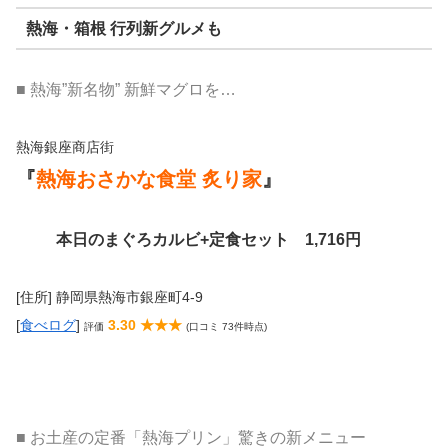
熱海・箱根 行列新グルメも
■ 熱海”新名物” 新鮮マグロを…
熱海銀座商店街
『
熱海おさかな食堂 炙り家
』
本日のまぐろカルビ+定食セット 1,716円
[住所] 静岡県熱海市銀座町4-9
[
食べログ
]
3.30 ★★★
評価
(口コミ 73件時点)
■ お土産の定番「熱海プリン」驚きの新メニュー