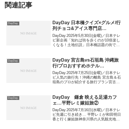
関連記事
DayDay 日本橋クイズ×グルメ/行
DayDay.
列チョコ&アイス専門店…
DayDay.2025年5月30日(金曜)／日本テレ
ビ新企画「知れば街を歩くのが10倍楽し
くなる！土地伝説」日本橋話題の街でク
イズを出題！そこで紹介されたグルメ情
報話題の街でクイズ連発！女性急増中！
日本橋の魅力出演者：MC 武田真一、南
DayDay 宮古島vs石垣島 沖縄旅
DayDay.
海キ...
行/プロおすすめホテル…
DayDay.2025年7月25日(金曜)／日本テレ
ビ人気の旅行先！沖縄の離島 宮古島＆石
垣島のプロが紹介する旅行プラン宮古島
vs石垣島 沖縄の離島 旅行プラン対決出演
者：MC 武田真一、南海キャンディーズ
山里亮太、黒田みゆアナ、のっち夫...
DayDay 鎌倉 映える足湯カフ
DayDay.
ェ…平野レミ嫁姑旅②
DayDay.2025年7月16日(水曜)／日本テレ
ビ先週に引き続き… 平野レミが和田明日
香と行く嫁姑旅神奈川県の人気観光地・
鎌倉で話題の人気スポットを紹介！ ≫
DayDay 鎌倉話題スポット/メンチカツ…