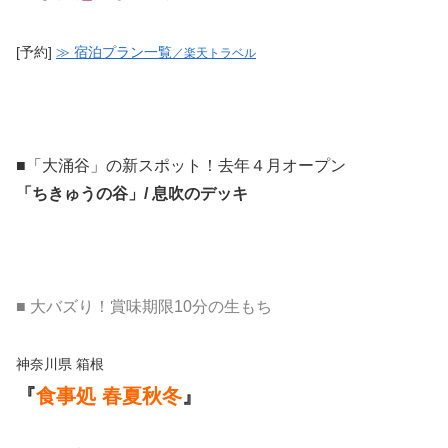
[予約]
≫ 宿泊プラン一覧
／楽天トラベル
■「大涌谷」の新スポット！去年４月オープン
「ちきゅうの谷」
/ 息吹のデッキ
■ 大バズり！賞味期限10分の生もち
神奈川県 箱根
『
食事処 春夏秋冬
』