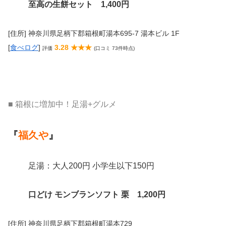
至高の生餅セット 1,400円
[住所] 神奈川県足柄下郡箱根町湯本695-7 湯本ビル 1F
[
食べログ
]
3.28 ★★★
評価
(口コミ 73件時点)
■ 箱根に増加中！足湯+グルメ
『
福久や
』
足湯：大人200円 小学生以下150円
口どけ モンブランソフト 栗 1,200円
[住所] 神奈川県足柄下郡箱根町湯本729