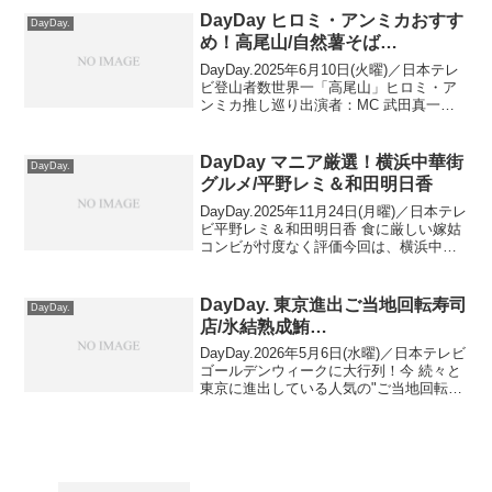
平野レミ嫁姑旅平野レミ＆和田明日...
DayDay ヒロミ・アンミカおすす
DayDay.
め！高尾山/自然薯そば…
DayDay.2025年6月10日(火曜)／日本テレ
ビ登山者数世界一「高尾山」ヒロミ・ア
ンミカ推し巡り出演者：MC 武田真一、
南海キャンディーズ 山里亮太、黒田みゆ
アナ、ヤ―レンズ、ヒロミ、アンミ
カ …ヒロミ・アンミカおすすめ！高
DayDay マニア厳選！横浜中華街
DayDay.
尾山■ ...
グルメ/平野レミ＆和田明日香
DayDay.2025年11月24日(月曜)／日本テレ
ビ平野レミ＆和田明日香 食に厳しい嫁姑
コンビが忖度なく評価今回は、横浜中華
街へ！１万回以上通い全店舗制覇したマ
ニアがオススメする名店を紹介！ ≫
DayDay.「横浜駅近グルメ／溶岩パス...
DayDay. 東京進出ご当地回転寿司
DayDay.
店/氷結熟成鮪…
DayDay.2026年5月6日(水曜)／日本テレビ
ゴールデンウィークに大行列！今 続々と
東京に進出している人気の"ご当地回転寿
司店"を紹介！ＧＷ大行列！東京進出ご当
地回転寿司出演者：武田真一、南海キャ
ンディーズ 山里亮太、後呂有紗アナ ...