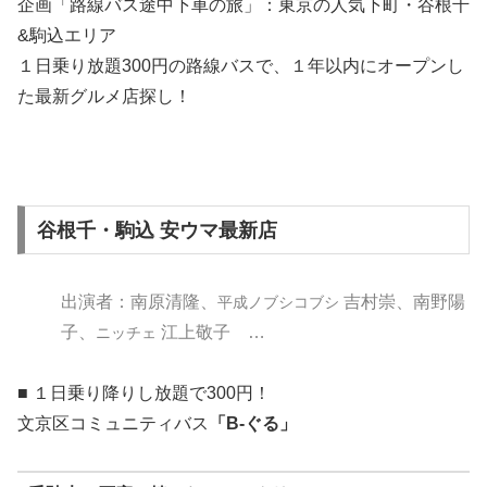
企画「路線バス途中下車の旅」：東京の人気下町・谷根千
&駒込エリア
１日乗り放題300円の路線バスで、１年以内にオープンし
た最新グルメ店探し！
谷根千・駒込 安ウマ最新店
出演者：南原清隆、
吉村崇、南野陽
平成ノブシコブシ
子、
江上敬子
…
ニッチェ
■ １日乗り降りし放題で300円！
文京区コミュニティバス
「B-ぐる」