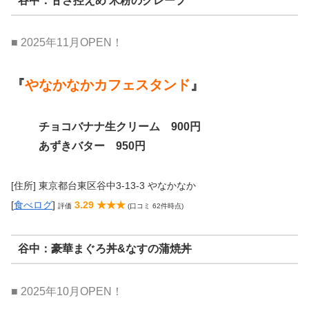
谷中：甘さ控えめ 米粉のクレープ
■ 2025年11月OPEN！
『
やなかなかカフェスタンド
』
チョコバナナ生クリーム 900円
あずきバター 950円
[住所] 東京都台東区谷中3-13-3 やなかなか
[
食べログ
]
3.29 ★★★
評価
(口コミ 62件時点)
谷中：豪華まぐろ丼&なすの蒲焼丼
■ 2025年10月OPEN！