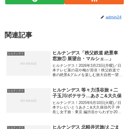
admin24
関連記事
ヒルナンデス「秩父鉄道 絶景車
ヒルナンデス
窓旅① 展望台・マルシェ…」
ヒルナンデス！2026年3月23日(月曜)／日
本テレビ菜の花や梅が見頃！秩父鉄道で
春の絶景&グルメを楽しむ旅大自然一望の
新名所・道の駅…秩父鉄道 絶景車窓旅出
演者：南原清隆、浦野モモ アナ、バイき
んぐ 小峠英二&西村瑞樹、風間俊介、田
ヒルナンデス 等々力渓谷旅＋二
ヒルナンデス
中律子...
子玉川/ポテサラ…あさこ&大久保
ヒルナンデス！2025年6月10日(火曜)／日
本テレビいとうあさこ&大久保佳代子 仲
良し女子旅：東京 編渋谷からわずか20分
にあり、自然を満喫できる「等々力渓
谷」へあさこ 佳代子 気まま女子旅 初夏
の癒やし絶景&旬グルメ 等々力渓谷出演
ヒルナンデス 北軽井沢旅/えごま
ヒルナンデス