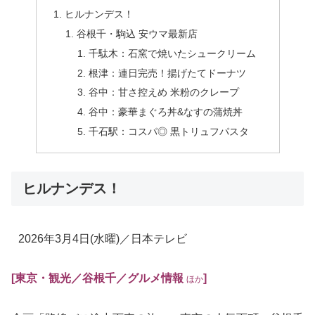
ヒルナンデス！
谷根千・駒込 安ウマ最新店
千駄木：石窯で焼いたシュークリーム
根津：連日完売！揚げたてドーナツ
谷中：甘さ控えめ 米粉のクレープ
谷中：豪華まぐろ丼&なすの蒲焼丼
千石駅：コスパ◎ 黒トリュフパスタ
ヒルナンデス！
2026年3月4日
(水曜)
／日本テレビ
[東京・観光／谷根千／グルメ情報
]
ほか