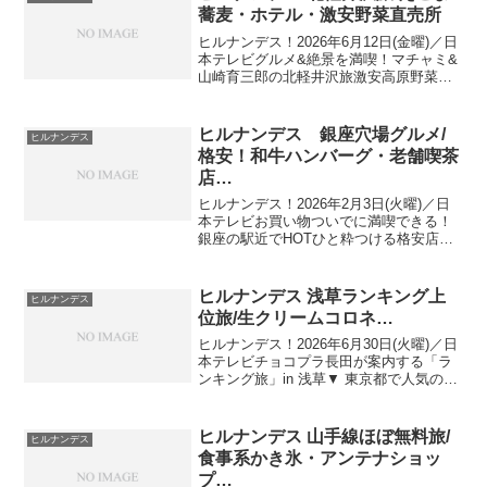
者：...
蕎麦・ホテル・激安野菜直売所
ヒルナンデス！2026年6月12日(金曜)／日
本テレビグルメ&絶景を満喫！マチャミ&
山崎育三郎の北軽井沢旅激安高原野菜が
買える直売所・絶品 えごま蕎麦&極上フ
レンチ草津と軽井沢の間にあり、それぞ
れから車で30分ほど軽井沢より標高が200
ヒルナンデス 銀座穴場グルメ/
ヒルナンデス
ｍほ...
格安！和牛ハンバーグ・老舗喫茶
店…
ヒルナンデス！2026年2月3日(火曜)／日
本テレビお買い物ついでに満喫できる！
銀座の駅近でHOTひと粋つける格安店を
紹介！プライベートでも仲の良い佐藤栞
里＆瀬戸朝香が調査▼ あの直木賞作家＝
向田邦子も愛した老舗喫茶店の絶品サン
ヒルナンデス 浅草ランキング上
ヒルナンデス
ド&スイーツ...
位旅/生クリームコロネ…
ヒルナンデス！2026年6月30日(火曜)／日
本テレビチョコプラ長田が案内する「ラ
ンキング旅」in 浅草▼ 東京都で人気のた
い焼きランキング１位！世界に一つだけ
のたい焼きを楽しめる名店浅草：ランキ
ング上位だけで巡るハズレ無しツアー出
ヒルナンデス 山手線ほぼ無料旅/
ヒルナンデス
演者：南...
食事系かき氷・アンテナショッ
プ…