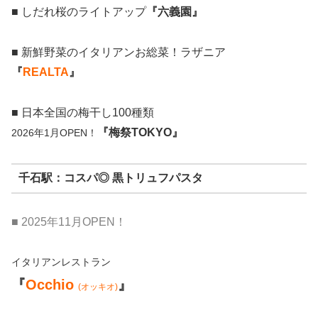
■ しだれ桜のライトアップ
『六義園』
■ 新鮮野菜のイタリアンお総菜！ラザニア
『
REALTA
』
■ 日本全国の梅干し100種類
『梅祭TOKYO』
2026年1月OPEN！
千石駅：コスパ◎ 黒トリュフパスタ
■ 2025年11月OPEN！
イタリアンレストラン
『
Occhio
』
(オッキオ)