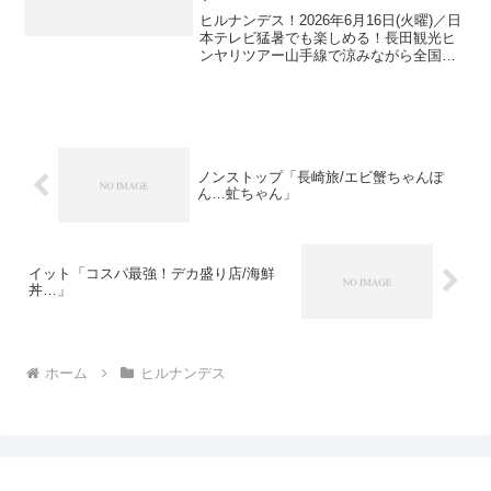
ヒルナンデス！2026年6月16日(火曜)／日
本テレビ猛暑でも楽しめる！長田観光ヒ
ンヤリツアー山手線で涼みながら全国の
グルメを堪能⁇ 無料新体験も！山手線ヒ
ンヤリほぼ無料旅出演者：南原清隆、浦
野モモアナ、チョコレートプラネット 長
田、佐藤栞...
ノンストップ「長崎旅/エビ蟹ちゃんぽ
ん…虻ちゃん」
イット「コスパ最強！デカ盛り店/海鮮
丼…」
ホーム
ヒルナンデス