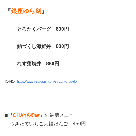
『
銀座ゆら刻
』
とろたくバーグ 600円
鮪づくし海鮮丼 880円
なす蒲焼丼 880円
[SNS]
https://www.instagram.com/ginza_yuradoki/
■
『
CHAYA松緒
』
の最新メニュー
つきたていちご大福だんご 450円