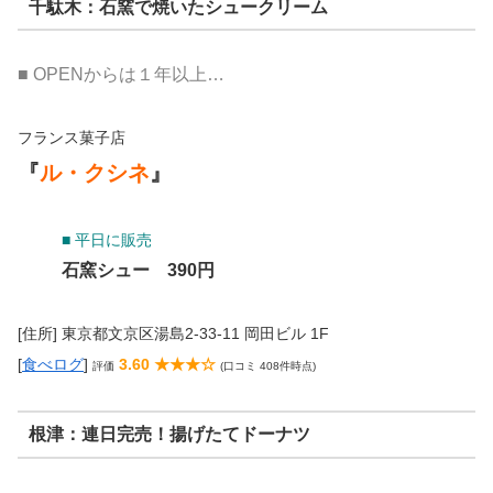
千駄木：石窯で焼いたシュークリーム
■ OPENからは１年以上…
フランス菓子店
『
ル・クシネ
』
■ 平日に販売
石窯シュー 390円
[住所] 東京都文京区湯島2-33-11 岡田ビル 1F
[
食べログ
]
3.60 ★★★☆
評価
(口コミ 408件時点)
根津：連日完売！揚げたてドーナツ