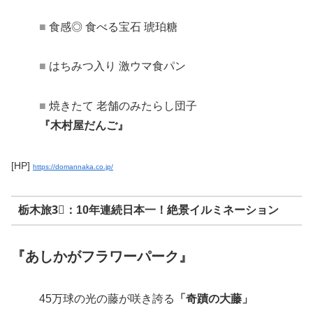
■
食感◎ 食べる宝石 琥珀糖
■
はちみつ入り 激ウマ食パン
■
焼きたて 老舗のみたらし団子
『木村屋だんご』
[HP]
https://domannaka.co.jp/
栃木旅3⃣：10年連続日本一！絶景イルミネーション
『あしかがフラワーパーク』
45万球の光の藤が咲き誇る
「奇蹟の大藤」