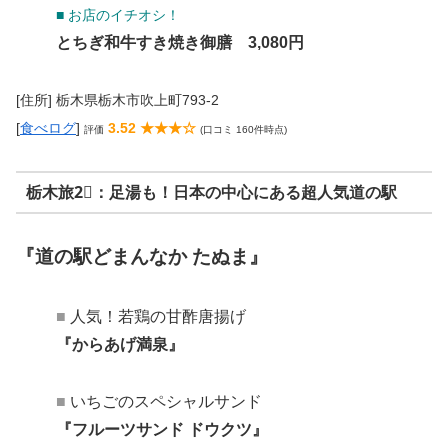
■ お店のイチオシ！
とちぎ和牛すき焼き御膳 3,080円
[住所] 栃木県栃木市吹上町793-2
[
食べログ
]
3.52 ★★★☆
評価
(口コミ 160件時点)
栃木旅2⃣：足湯も！日本の中心にある超人気道の駅
『道の駅どまんなか たぬま』
■
人気！若鶏の甘酢唐揚げ
『からあげ満泉』
■
いちごのスペシャルサンド
『フルーツサンド ドウクツ』