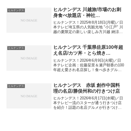
たスポットBEST３第１位 年間3,000万
人！世界一の電波塔＆お買い物「東京ス
ヒルナンデス 川越旅/市場のお刺
ヒルナンデス
カイ...
身食べ放題店・神社…
ヒルナンデス！2025年8月18日(月曜)／日
本テレビ埼玉県の人気観光地 "小江戸" 川
越の夏限定の新しい楽しみ方川越 納涼＆
お得！夏の３大スポット出演者：南原清
隆、小島奈津子、近藤サト …埼玉･川
越1⃣：誕生日で半額！刺身楽しみ放題■
ヒルナンデス 千葉県佐原100年超
ヒルナンデス
...
え名店/カツ丼・とら焼き…
ヒルナンデス！2026年6月9日(火曜)／日
本テレビ企画：佐藤栞里＆瀬戸朝香の100
年超え愛され名店探し！食べ歩きグルメ
で今再注目！初夏の水の郷&小江戸の町並
みが残る千葉県佐原で… ハズレなし！創
業100年超の老舗を捜索千葉・佐原 100
ヒルナンデス 赤坂 創作中国料
ヒルナンデス
年...
理の名店/勝俣州和の行きつけ店
ヒルナンデス！2026年6月17日(水曜)／日
本テレビ一流のスターが通う行きつけ店
を紹介！話題の名店グルメが行きつけの
スターは誰？今回 紹介されたのは、芸能
界屈指の食通として知られ、映画・ドラ
マ・バラエティー番組で活躍している勝
俣邦和の行き...