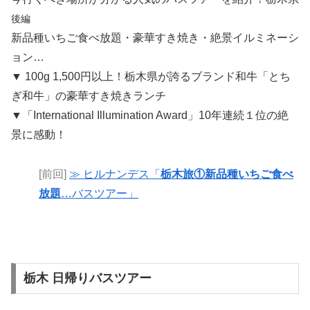
後編
新品種いちご食べ放題・豪華すき焼き・絶景イルミネーシ
ョン…
▼ 100g 1,500円以上！栃木県が誇るブランド和牛「とち
ぎ和牛」の豪華すき焼きランチ
▼「International Illumination Award」10年連続１位の絶
景に感動！
[前回]
≫ ヒルナンデス「
栃木旅①新品種いちご食べ
放題
…バスツアー」
栃木 日帰りバスツアー