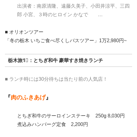
出演者：南原清隆、遠藤久美子、小田井涼平、三四
郎 小宮、３時のヒロイン かなで …
■ オリオンツアー
「冬の栃木 いちご食べ尽くしバスツアー」1万2,980円~
栃木旅1⃣：とちぎ和牛 豪華すき焼きランチ
■ ランチ時には30分待ちは当たり前の人気店！
『
肉のふきあげ
』
とちぎ和牛のサーロインステーキ
250g
8,030円
煮込みハンバーグ定食 2,200円