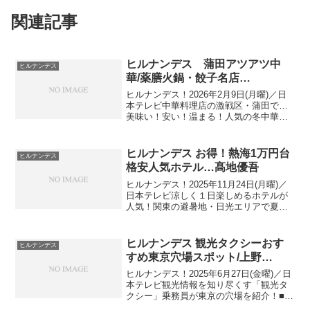
関連記事
ヒルナンデス 蒲田アツアツ中
ヒルナンデス
華/薬膳火鍋・餃子名店…
ヒルナンデス！2026年2月9日(月曜)／日
本テレビ中華料理店の激戦区・蒲田で…
美味い！安い！温まる！人気の冬中華が
食べられるお店を紹介！▼ 体の芯までポ
カポカ！薬膳火鍋▼ ぷりぷり海老を使っ
たうま煮▼ 芸能界きってのマニア！鈴木
ヒルナンデス お得！熱海1万円台
ヒルナンデス
砂羽イチ...
格安人気ホテル…髙地優吾
ヒルナンデス！2025年11月24日(月曜)／
日本テレビ涼しく１日楽しめるホテルが
人気！関東の避暑地・日光エリアで夏休
みの旅行にオススメのお得なホテルを紹
介！温泉ソムリエ 髙地優吾と旅好きの柳
沢慎吾が話題のホテルの魅力を調査10軒
ヒルナンデス 観光タクシーおす
ヒルナンデス
のホテルが...
すめ東京穴場スポット/上野…
ヒルナンデス！2025年6月27日(金曜)／日
本テレビ観光情報を知り尽くす「観光タ
クシー」乗務員が東京の穴場を紹介！■
日本交通がおすすめ！お客さんに喜ばれ