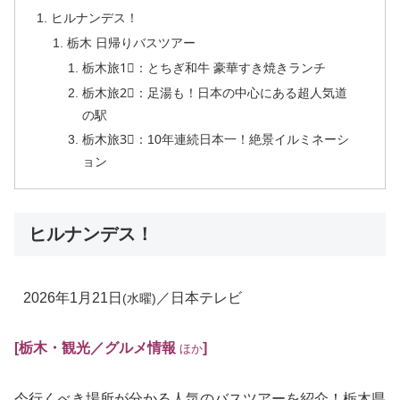
ヒルナンデス！
栃木 日帰りバスツアー
栃木旅1⃣：とちぎ和牛 豪華すき焼きランチ
栃木旅2⃣：足湯も！日本の中心にある超人気道
の駅
栃木旅3⃣：10年連続日本一！絶景イルミネーシ
ョン
ヒルナンデス！
2026年1月21日
／日本テレビ
(水曜)
[栃木・観光／グルメ情報
]
ほか
今行くべき場所が分かる人気のバスツアーを紹介！栃木県