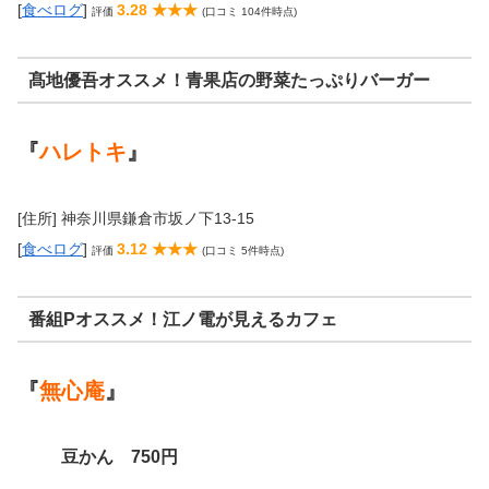
[
食べログ
]
3.28 ★★★
評価
(口コミ 104件時点)
髙地優吾オススメ！青果店の野菜たっぷりバーガー
『
ハレトキ
』
[住所] 神奈川県鎌倉市坂ノ下13-15
[
食べログ
]
3.12 ★★★
評価
(口コミ 5件時点)
番組Pオススメ！江ノ電が見えるカフェ
『
無心庵
』
豆かん 750円