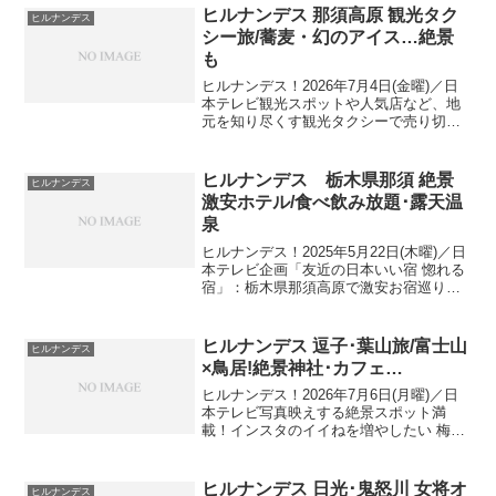
ヒルナンデス 那須高原 観光タク
ヒルナンデス
シー旅/蕎麦・幻のアイス…絶景
も
ヒルナンデス！2026年7月4日(金曜)／日
本テレビ観光スポットや人気店など、地
元を知り尽くす観光タクシーで売り切れ
必至の即完売グルメを効率良く巡る旅今
回は、東京より７月の平均気温が約６℃
低い避暑地！夏にオススメの大人気観光
ヒルナンデス 栃木県那須 絶景
ヒルナンデス
地・那須高原へ栃...
激安ホテル/食べ飲み放題･露天温
泉
ヒルナンデス！2025年5月22日(木曜)／日
本テレビ企画「友近の日本いい宿 惚れる
宿」：栃木県那須高原で激安お宿巡り新
緑の絶景・温泉露天風呂▼ コスパ抜群宿
1⃣：那須高原 2024年 楽天トラベルゴー
ルドアワード受賞！▼ コスパ抜群宿2⃣...
ヒルナンデス 逗子･葉山旅/富士山
ヒルナンデス
×鳥居!絶景神社･カフェ…
ヒルナンデス！2026年7月6日(月曜)／日
本テレビ写真映えする絶景スポット満
載！インスタのイイねを増やしたい 梅沢
富美男の神奈川県の旅②今回は、都内か
ら電車で約１時間で行ける映えスポット
満載の逗子・葉山で絶景写真旅初夏の夕
ヒルナンデス 日光･鬼怒川 女将オ
ヒルナンデス