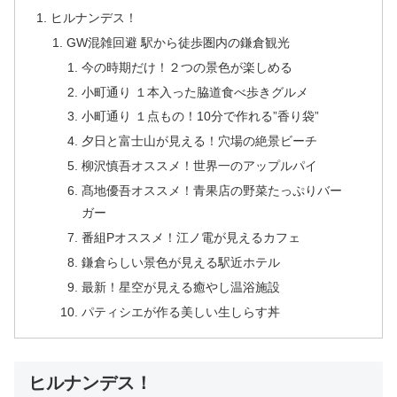
ヒルナンデス！
GW混雑回避 駅から徒歩圏内の鎌倉観光
今の時期だけ！２つの景色が楽しめる
小町通り １本入った脇道食べ歩きグルメ
小町通り １点もの！10分で作れる”香り袋”
夕日と富士山が見える！穴場の絶景ビーチ
柳沢慎吾オススメ！世界一のアップルパイ
髙地優吾オススメ！青果店の野菜たっぷりバー
ガー
番組Pオススメ！江ノ電が見えるカフェ
鎌倉らしい景色が見える駅近ホテル
最新！星空が見える癒やし温浴施設
パティシエが作る美しい生しらす丼
ヒルナンデス！