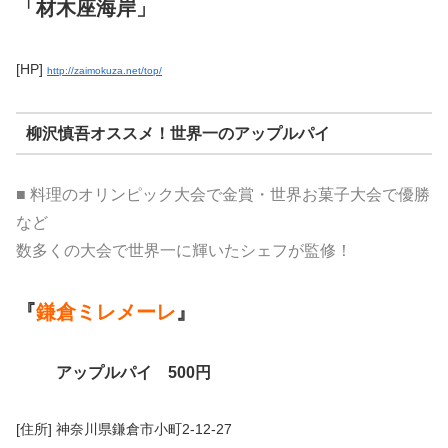
「材木座海岸」
[HP]
http://zaimokuza.net/top/
柳沢慎吾オススメ！世界一のアップルパイ
■ 料理のオリンピック大会で金賞・世界お菓子大会で優勝
など
数多くの大会で世界一に輝いたシェフが監修！
『
鎌倉ミレメーレ
』
アップルパイ 500円
[住所] 神奈川県鎌倉市小町2-12-27