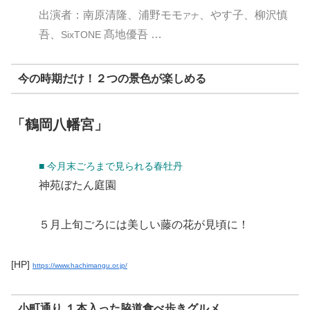
出演者：南原清隆、浦野モモ
、
やす子、柳沢慎
アナ
吾、
髙地優吾
…
SixTONE
今の時期だけ！２つの景色が楽しめる
「鶴岡八幡宮」
■ 今月末ごろまで見られる春牡丹
神苑ぼたん庭園
５月上旬ごろには美しい藤の花が見頃に！
[HP]
https://www.hachimangu.or.jp/
小町通り １本入った脇道食べ歩きグルメ