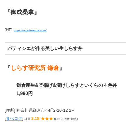
『御成桑拿』
[HP]
https://onari-sauna.com/
パティシエが作る美しい生しらす丼
『
しらす研究所 鎌倉
』
鎌倉産生&釜揚げ&漬けしらすといくらの４色丼
1,990円
[住所] 神奈川県鎌倉市小町2-10-12 2F
[
食べログ
]
3.18 ★★★
評価
(口コミ 66件時点)