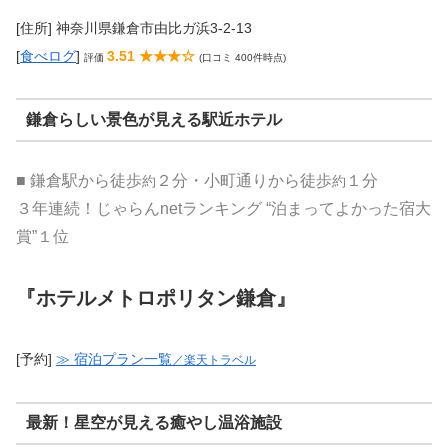
[住所] 神奈川県鎌倉市由比ガ浜3-2-13
[
食べログ
]
3.51 ★★★☆
評価
(口コミ 400件時点)
鎌倉らしい景色が見える駅近ホテル
■ 鎌倉駅から徒歩
２分・小町通りから徒歩
１分
約
約
３年連続！じゃらんnetランキング “泊まってよかった宿大
賞”１位
『ホテルメトロポリタン鎌倉』
[予約]
≫ 宿泊プラン一覧
／楽天トラベル
最新！星空が見える癒やし温浴施設