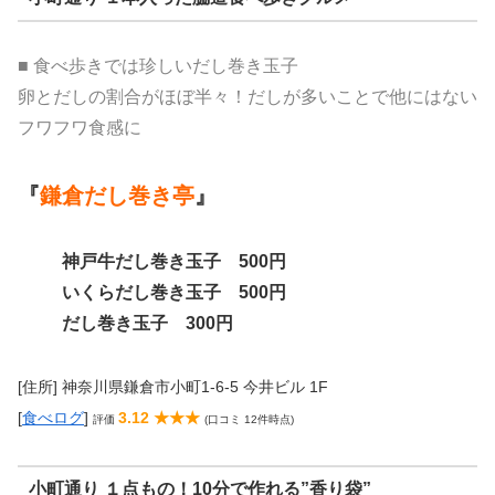
■ 食べ歩きでは珍しいだし巻き玉子
卵とだしの割合がほぼ半々！だしが多いことで他にはない
フワフワ食感に
『
鎌倉だし巻き亭
』
神戸牛だし巻き玉子 500円
いくらだし巻き玉子 500円
だし巻き玉子 300円
[住所] 神奈川県鎌倉市小町1-6-5 今井ビル 1F
[
食べログ
]
3.12 ★★★
評価
(口コミ 12件時点)
小町通り １点もの！10分で作れる”香り袋”