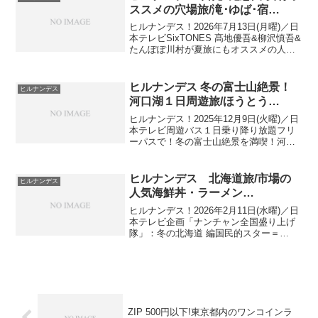
陽海岸・漁師食堂...
ススメの穴場旅/滝･ゆば･宿…
ヒルナンデス！2026年7月13日(月曜)／日
本テレビSixTONES 髙地優吾&柳沢慎吾&
たんぽぽ川村が夏旅にもオススメの人気
観光地 日光・鬼怒川へ！その土地を知り
尽くす女将さんに、ガイドブックに載っ
ていないとっておきの穴場スポットを聞
ヒルナンデス 冬の富士山絶景！
ヒルナンデス
き...
河口湖１日周遊旅/ほうとう…
ヒルナンデス！2025年12月9日(火曜)／日
本テレビ周遊バス１日乗り降り放題フリ
ーパスで！冬の富士山絶景を満喫！河口
湖周遊旅のモデルプランを紹介！富士山
冬絶景！富士五湖周遊パス楽ちん河口湖
１日周遊プラン出演者：南原清隆、浦野
ヒルナンデス 北海道旅/市場の
ヒルナンデス
モモアナ、H...
人気海鮮丼・ラーメン…
ヒルナンデス！2026年2月11日(水曜)／日
本テレビ企画「ナンチャン全国盛り上げ
隊」：冬の北海道 編国民的スター＝
GLAY HISASHIも緊急参戦!? 寒さも楽し
い極楽おまかせ旅！極上海鮮丼・超人気
道の駅▼ ミシュランシェフが監修！行
列...
ZIP 500円以下!東京都内のワンコインラ