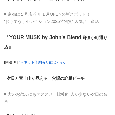
■ 京都に１号店 今年１月OPENの新スポット！
“おもてなしセレクション2025特別賞” 人気お土産店
『YOUR MUSK by John’s Blend
鎌倉小町通り
』
店
[関連HP]
≫ ネット予約も可能
/じゃらん
夕日と富士山が見える！穴場の絶景ビーチ
■ 犬のお散歩にもオススメ！比較的 人が少ない夕日の名
所