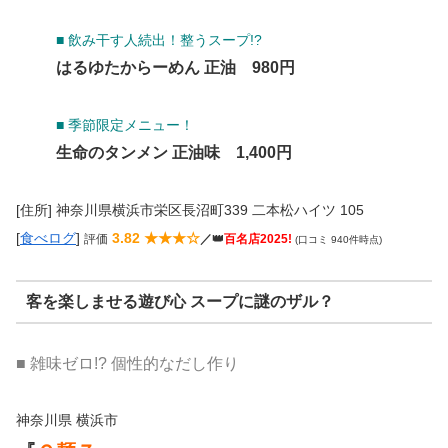
■ 飲み干す人続出！整うスープ!?
はるゆたからーめん 正油 980円
■ 季節限定メニュー！
生命のタンメン 正油味 1,400円
[住所] 神奈川県横浜市栄区長沼町339 二本松ハイツ 105
[
食べログ
]
3.82 ★★★☆
評価
／👑
百名店2025!
(口コミ 940件時点)
客を楽しませる遊び心 スープに謎のザル？
■ 雑味ゼロ!? 個性的なだし作り
神奈川県 横浜市