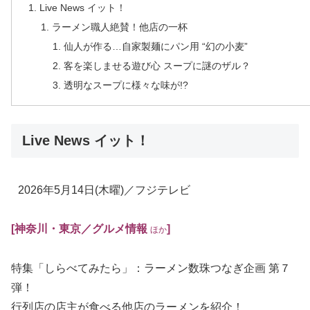
Live News イット！
ラーメン職人絶賛！他店の一杯
仙人が作る…自家製麺にパン用 “幻の小麦”
客を楽しませる遊び心 スープに謎のザル？
透明なスープに様々な味が!?
Live News イット！
2026年5月14日
(木曜)
／フジテレビ
[神奈川・東京／グルメ情報
]
ほか
特集「しらべてみたら」：ラーメン数珠つなぎ企画 第７
弾！
行列店の店主が食べる他店のラーメンを紹介！