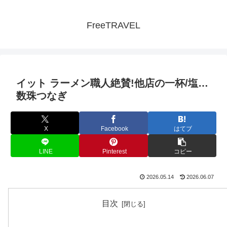
FreeTRAVEL
イット ラーメン職人絶賛!他店の一杯/塩…
数珠つなぎ
X
Facebook
はてブ
LINE
Pinterest
コピー
2026.05.14
2026.06.07
目次