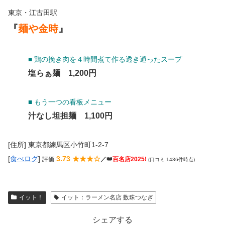
東京・江古田駅
『
麺や金時
』
■ 鶏の挽き肉を４時間煮て作る透き通ったスープ
塩らぁ麺 1,200円
■ もう一つの看板メニュー
汁なし坦担麺 1,100円
[住所] 東京都練馬区小竹町1-2-7
[
食べログ
]
3.73 ★★★☆
評価
／👑
百名店2025!
(口コミ 1436件時点)
イット！
イット：ラーメン名店 数珠つなぎ
シェアする