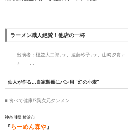
ラーメン職人絶賛！他店の一杯
出演者：榎並大二郎
、遠藤玲子
、山﨑夕貴
アナ
アナ
ア
…
ナ
仙人が作る…自家製麺にパン用 “幻の小麦”
■ 食べて健康!?異次元タンメン
神奈川県 横浜市
『
らーめん森や
』