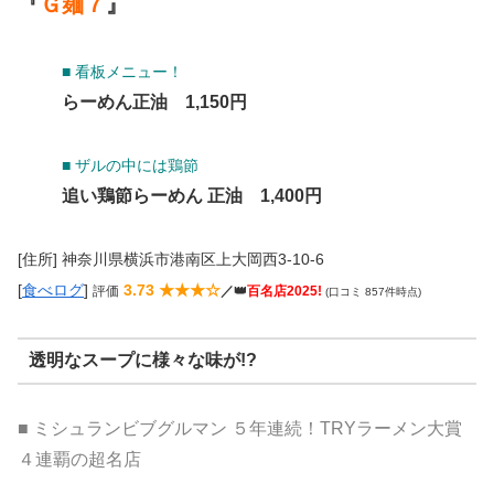
『
Ｇ麺７
』
■ 看板メニュー！
らーめん正油 1,150円
■ ザルの中には鶏節
追い鶏節らーめん 正油 1,400円
[住所] 神奈川県横浜市港南区上大岡西3-10-6
[
食べログ
]
3.73 ★★★☆
評価
／👑
百名店2025!
(口コミ 857件時点)
透明なスープに様々な味が!?
■ ミシュランビブグルマン ５年連続！TRYラーメン大賞
４連覇の超名店