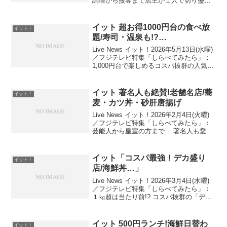
調理から接客まで店主が１人で切り盛り
する人気の"ワンオペ店"を紹介！ワンオ
ペ繁盛店出演者：榎並大二郎アナ、遠藤
玲子アナ、山﨑夕貴アナ …全メニュ
イット 超お得1000円台の食べ放
イット！
ー...
題/寿司・温泉も!?…
Live News イット！2026年5月13日(水曜)
／フジテレビ特集「しらべてみたら」：
1,000円台で楽しめるコスパ抜群の人気食
べ放題を紹介！超お得 1000円台の食べ放
題出演者：榎並大二郎アナ、遠藤玲子ア
ナ、山﨑夕貴アナ …お寿司...
イット 著名人も絶賛!老舗名店/蕎
イット！
麦・カツ丼・砂肝唐揚げ
Live News イット！2026年2月4日(火曜)
／フジテレビ特集「しらべてみたら」：
芸能人から皇室の方まで… 著名人も愛し
た老舗の名店を紹介！あの著名人も絶
賛!?老舗の一品出演者：宮司愛海アナ、
青井実アナ、榎並大二郎アナ …芥川龍
イット「コスパ最強！デカ盛り
イット！
之介...
店/海鮮丼…」
Live News イット！2026年3月4日(水曜)
／フジテレビ特集「しらべてみたら」：
１㎏超は当たり前!? コスパ抜群の「デカ
盛り店」を紹介！物価高のデカ盛り！コ
スパ最強店出演者：宮司愛海アナ、青井
実アナ、榎並大二郎アナ …東京：マグ
イット 500円ランチ!海鮮日替わ
イット！