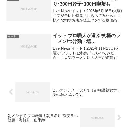
ロ...
り･300円餃子･100円喫茶も
Live News イット！2026年6月16日(火曜)
／フジテレビ特集「しらべてみたら」：
様々な物やお店が値上げをする物価高の
今でも激安価格で提供する人気のワンコ
インランチのお店を紹介！物価高を一
蹴!? 500円ランチ出演者：榎並大二郎ア...
イット プロ職人が選ぶ!究極のラ
イット！
ーメン/つけ麺・塩…
Live News イット！2025年11月25日(火
曜)／フジテレビ特集「しらべてみた
ら」：人気ラーメン店の店主が絶賛する
「他店の一杯」を紹介！ ラーメン数珠
つなぎ！プロが行きつけのラーメン店プ
ロが通う名店"数珠つなぎ"で推薦プロ職
人が選...
ヒルナンデス 日光1万円台!絶品朝食ホテ
ル/伝統オムレツ…
朝メシまで プロ厳選！朝食名店/激安食べ
放題・海鮮丼…山手線