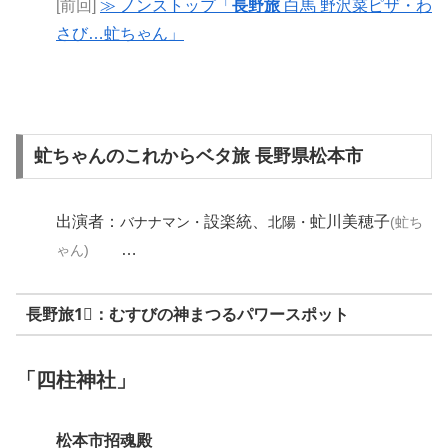
[前回]
≫ ノンストップ「
長野旅
白馬 野沢菜ピザ・わ
さび…虻ちゃん」
虻ちゃんのこれからベタ旅 長野県松本市
出演者：
設楽統、
虻川美穂子
バナナマン・
北陽・
(虻ち
…
ゃん)
長野旅1⃣：むすびの神まつるパワースポット
「四柱神社」
松本市招魂殿