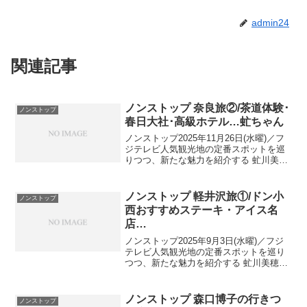
admin24
関連記事
ノンストップ 奈良旅②/茶道体験･
ノンストップ
春日大社･高級ホテル…虻ちゃん
ノンストップ2025年11月26日(水曜)／フ
ジテレビ人気観光地の定番スポットを巡
りつつ、新たな魅力を紹介する 虻川美穂
子の企画「虻ちゃんのこれからベタ旅」
今回は、奈良県で大人の修学旅行！虻ち
ゃんのこれからベタ旅 奈良でオトナ旅 後
ノンストップ 軽井沢旅①/ドン小
ノンストップ
編 ≫ ...
西おすすめステーキ・アイス名
店…
ノンストップ2025年9月3日(水曜)／フジ
テレビ人気観光地の定番スポットを巡り
つつ、新たな魅力を紹介する 虻川美穂子
の企画「虻ちゃんのこれからベタ旅」今
回は、避暑地としても大人気の観光地
「軽井沢」へ出演者：バナナマン・設楽
ノンストップ 森口博子の行きつ
ノンストップ
統、北陽・虻川美...