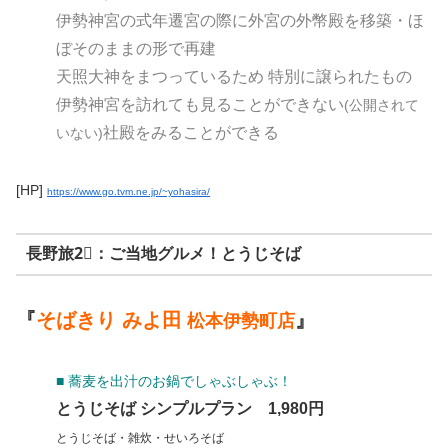
伊勢神宮の式年遷宮の際に外宮の外幣殿を移築・ほ
ぼそのままの形で再建
天照大神をまつっているため 特別に譲られたもの
伊勢神宮を訪れても見ることができない
(公開されて
社殿をみることができる
いない)
[HP]
https://www.go.tvm.ne.jp/~yohasira/
長野旅2⃣：ご当地グルメ！とうじそば
『
そばきり みよ田
』
松本伊勢町店
■ 蕎麦を出汁のお鍋でしゃぶしゃぶ！
とうじそば シンプルプラン 1,980円
とうじそば・雑炊・せいろそば