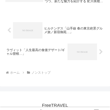
つつ、新たな魅力を紹介する 虻川美穂子
の企画「虻ちゃんのこれからベタ旅」今
回は、沖縄県の人気の離島「宮古島」へ
出演者：バナナマン・設楽統、北陽・虻
川美穂子(虻...
ヒルナンデス「山手線 春の東京絶景グル
メ旅／新宿御苑…」
ラヴィット「人生最高の食後デザート/ギ
ャル曽根…」
ホーム
ノンストップ
FreeTRAVEL