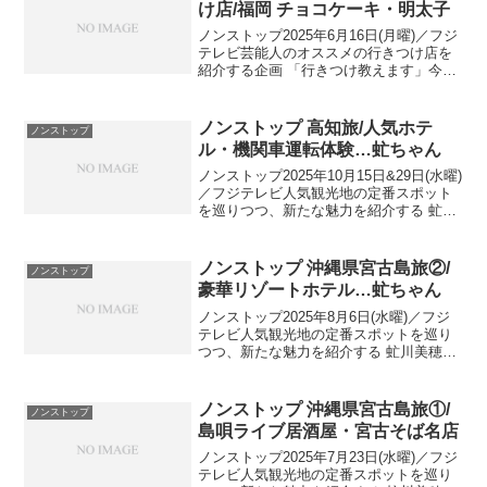
け店/福岡 チョコケーキ・明太子
ノンストップ2025年6月16日(月曜)／フジ
テレビ芸能人のオススメの行きつけ店を
紹介する企画 「行きつけ教えます」今回
のゲストは… 元祖バラドル！月９で話
題！森口博子(57)森口博子の行きつけ店出
演者：バナナマン 設楽統、三上真奈ア
ノンストップ 高知旅/人気ホテ
ノンストップ
ナ、森...
ル・機関車運転体験…虻ちゃん
ノンストップ2025年10月15日&29日(水曜)
／フジテレビ人気観光地の定番スポット
を巡りつつ、新たな魅力を紹介する 虻川
美穂子の企画「虻ちゃんのこれからベタ
旅」今回は、朝ドラの舞台として話題に
なり観光客が急増中の「高知県」へ虻ち
ノンストップ 沖縄県宮古島旅②/
ノンストップ
ゃんのこ...
豪華リゾートホテル…虻ちゃん
ノンストップ2025年8月6日(水曜)／フジ
テレビ人気観光地の定番スポットを巡り
つつ、新たな魅力を紹介する 虻川美穂子
の企画「虻ちゃんのこれからベタ旅」今
回は、沖縄県の人気の離島「宮古島」旅
中編虻ちゃんのこれからベタ旅 沖縄県宮
ノンストップ 沖縄県宮古島旅①/
ノンストップ
古島②出...
島唄ライブ居酒屋・宮古そば名店
ノンストップ2025年7月23日(水曜)／フジ
テレビ人気観光地の定番スポットを巡り