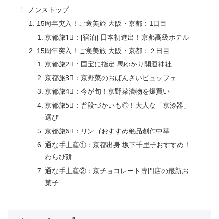
ノンストップ
15周年突入！ご褒美旅 大阪・京都：1日目
京都旅1⃣：[宿泊] 日本初進出！京都高級ホテル
15周年突入！ご褒美旅 大阪・京都：２日目
京都旅2⃣：国宝に指定 馬ゆかり開運神社
京都旅3⃣：京野菜のおばんざいビュッフェ
京都旅4⃣：今が旬！京野菜漬物を爆買い
京都旅5⃣：普段づかいも◎！大人な「京漆器」
選び
京都旅6⃣：リンゴおすすめ絶品創作中華
通な手土産①：京都出身 坂下千里子おすすめ！
わらび餅
通な手土産②：京チョコレート専門店の最新お
菓子