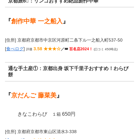
京都旅6⃣：リンゴおすすめ絶品創作中華
『
創作中華 一之船入
』
[住所] 京都府京都市中京区河原町二条下ル一之船入町537-50
[
食べログ
]
3.58 ★★★☆
／👑
百名店2024！
評価
(口コミ 450時点)
通な手土産①：京都出身 坂下千里子おすすめ！わらび
餅
『
京だんご 藤菜美
』
きなこわらび
650円
１箱
[住所] 京都府京都市東山区清水3-338