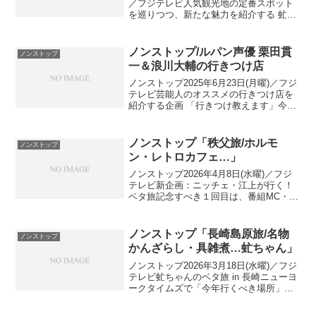
／フジテレビ人気観光地の定番スポット
を巡りつつ、新たな魅力を紹介する 虻川
美穂子の企画「虻ちゃんのこれからベタ
旅」今回は、朝ドラの舞台として話題に
なり観光客が急増中の「高知県」へ虻ち
ノンストップ/ルパン声優 栗田貫
ノンストップ
ゃんのこ...
一＆浪川大輔の行きつけ店
ノンストップ2025年6月23日(月曜)／フジ
テレビ芸能人のオススメの行きつけ店を
紹介する企画 「行きつけ教えます」今回
のゲストは… ルパン声優 栗田貫一(67) ＆
浪川大輔(49)▼ 150年の歴史を持つ寿司店
の看板商品！お稲荷さん▼ ...
ノンストップ「秩父旅/ホルモ
ノンストップ
ン・レトロカフェ…」
ノンストップ2026年4月8日(水曜)／フジ
テレビ新企画：ニッチェ・江上が行く！
ベタ旅記念すべき１回目は、番組MC・設
楽統の地元・秩父へ！パワースポット・
秩父ホルモン・巨大カツ丼設楽の故郷 秩
父 日帰り旅出演者：バナナマン 設楽統、
ノンストップ「長崎島原旅/名物
ノンストップ
ニッチェ...
かんざらし・具雑煮…虻ちゃん」
ノンストップ2026年3月18日(水曜)／フジ
テレビ虻ちゃんのベタ旅 in 長崎ニューヨ
ークタイムズで「今年行くべき場所」に
選出された長崎へ ≫ ノンストップ「長崎
旅/エビ蟹ちゃんぽん…虻ちゃん」虻ちゃ