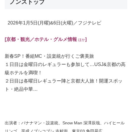
ノンストップ
2026年1月5日
(月曜)
&6日
(火曜)
／フジテレビ
[京都・観光
／ホテル・
グルメ情報
]
ほか
新春SP！番組MC・設楽統が行くご褒美旅
１日目は金曜日のレギュラーも参加して…USJ&京都の高
級ホテルを満喫！
２日目は各曜日レギュラー陣と京都大人旅！開運スポッ
ト・絶品中華…
出演者：バナナマン・設楽統、Snow Man 深澤辰哉、ハイヒール
リンゴ、平成ノブシコブシ 吉村崇、東京03 角田晃広
…