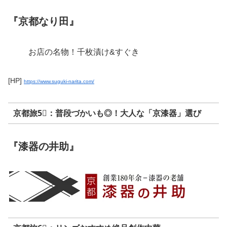
『京都なり田』
お店の名物！千枚漬け&すぐき
[HP]
https://www.suguki-narita.com/
京都旅5⃣：普段づかいも◎！大人な「京漆器」選び
『漆器の井助』