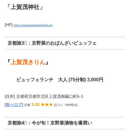
「上賀茂神社」
[HP]
https://www.kamigamojinja.jp/
京都旅3⃣：京野菜のおばんざいビュッフェ
『
上賀茂きりん
』
ビュッフェランチ
大人 (75分制)
3,000円
[住所] 京都府京都市北区上賀茂御薗口町6-1
[
食べログ
]
3.30 ★★★
評価
(口コミ 76件時点)
京都旅4⃣：今が旬！京野菜漬物を爆買い