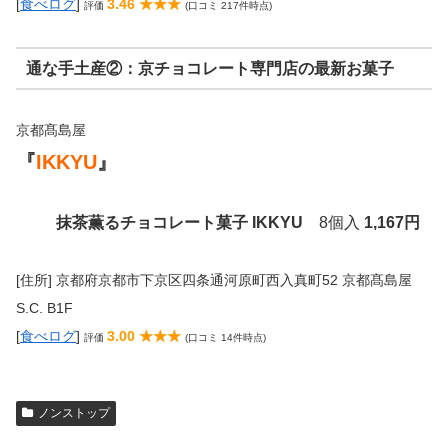
[
食べログ
]
3.46 ★★★
評価
(口コミ 217件時点)
通な手土産②：京チョコレート専門店の最新お菓子
京都髙島屋
『
IKKYU
』
抹茶薫るチョコレート菓子 IKKYU
8個入
1,167円
[住所] 京都府京都市下京区四条通河原町西入真町52 京都髙島屋
S.C. B1F
[
食べログ
]
3.00 ★★★
評価
(口コミ 14件時点)
ノンストップ