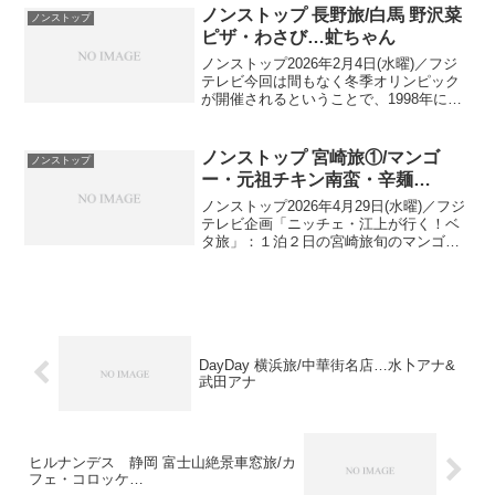
んのこれからベタ旅 長崎県島原出演
ノンストップ 長野旅/白馬 野沢菜
ノンストップ
者：...
ピザ・わさび…虻ちゃん
ノンストップ2026年2月4日(水曜)／フジ
テレビ今回は間もなく冬季オリンピック
が開催されるということで、1998年にオ
リンピックが開催された長野県へ▼ 長野
県のベタ食材・野沢菜を使った石窯ピザ
▼ 名産のワサビ×ポークステーキ虻ちゃ
ノンストップ 宮崎旅①/マンゴ
ノンストップ
んのこれ...
ー・元祖チキン南蛮・辛麺…
ノンストップ2026年4月29日(水曜)／フジ
テレビ企画「ニッチェ・江上が行く！ベ
タ旅」：１泊２日の宮崎旅旬のマンゴ
ー・元祖チキン南蛮・辛麺・パワースポ
ット満喫ベタ旅 in 宮崎：１日目出演者：
バナナマン 設楽統、ニッチェ 江上敬子
…今が...
DayDay 横浜旅/中華街名店…水卜アナ&
武田アナ
ヒルナンデス 静岡 富士山絶景車窓旅/カ
フェ・コロッケ…