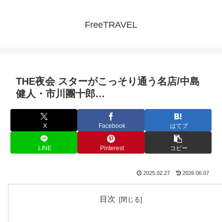
FreeTRAVEL
THE夜会 スターがこっそり通う名店/中島
健人・市川團十郎…
X
Facebook
はてブ
LINE
Pinterest
コピー
2025.02.27
2026.06.07
目次