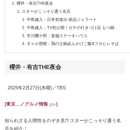
櫻井・有吉THE夜会
スターがこっそり通う名店
中島健人：日本初進出 絶品ジェラート
中島健人：TV初公開！ガチの行きつけ店 もつ鍋
市川團十郎：老舗ステーキハウス
ギャル曽根：鶏の土鍋あんかけご飯&フカヒレそば
櫻井・有吉THE夜会
2025年2月27日
(木曜)
／TBS
[東京…／グルメ情報
]
ほか
知られざる人間性をのぞき見!? スターがこっそり通う名
店を紹介！