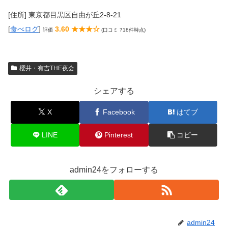
[住所] 東京都目黒区自由が丘2-8-21
[
食べログ
]
3.60 ★★★☆
評価
(口コミ 718件時点)
櫻井・有吉THE夜会
シェアする
X
Facebook
はてブ
LINE
Pinterest
コピー
admin24をフォローする
admin24