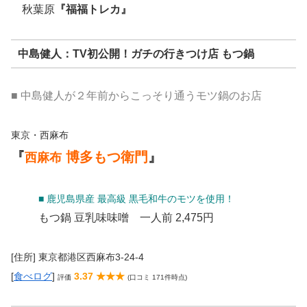
秋葉原
『福福トレカ』
中島健人：TV初公開！ガチの行きつけ店 もつ鍋
■ 中島健人が２年前からこっそり通うモツ鍋のお店
東京・西麻布
『
博多もつ衛門
』
西麻布
■ 鹿児島県産 最高級 黒毛和牛のモツを使用！
もつ鍋 豆乳味味噌
一人前
2,475円
[住所] 東京都港区西麻布3-24-4
[
食べログ
]
3.37 ★★★
評価
(口コミ 171件時点)