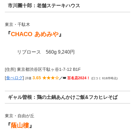
市川團十郎：老舗ステーキハウス
東京・千駄木
『
CHACO あめみや
』
リブロース
560g
9,240円
[住所] 東京都渋谷区千駄ヶ谷1-7-12 B1F
[
食べログ
]
3.65 ★★★☆
／👑
百名店2024！
評価
(口コミ 618件時点)
ギャル曽根：鶏の土鍋あんかけご飯&フカヒレそば
東京・自由が丘
『
蔭山樓
』