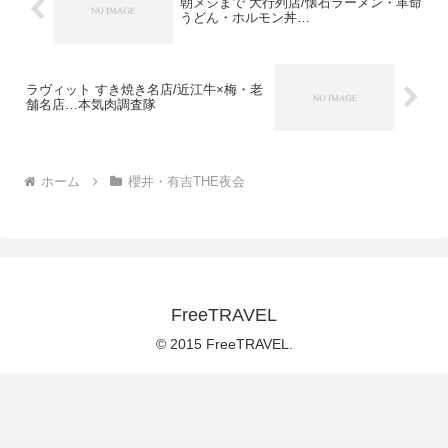
朝メシまで 大行列店/懐石ラーメン・革命
うどん・ホルモン丼…
ラヴィット すき焼き名店/近江牛×梅・老
舗名店…本気肉調査隊
ホーム
櫻井・有吉THE夜会
FreeTRAVEL
© 2015 FreeTRAVEL.