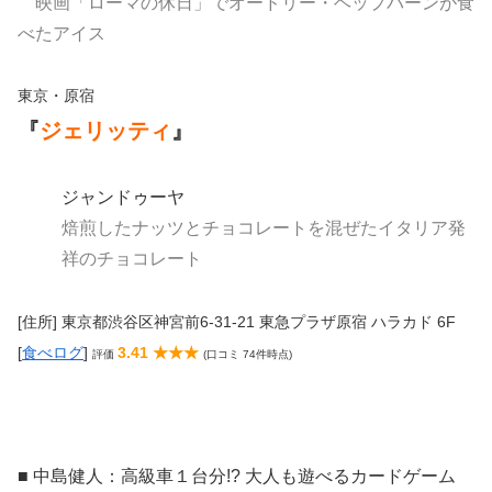
映画「ローマの休日」でオードリー・ヘップバーンが食
べたアイス
東京・原宿
『
ジェリッティ
』
ジャンドゥーヤ
焙煎したナッツとチョコレートを混ぜたイタリア発
祥のチョコレート
[住所] 東京都渋谷区神宮前6-31-21 東急プラザ原宿 ハラカド 6F
[
食べログ
]
3.41 ★★★
評価
(口コミ 74件時点)
■ 中島健人
：高級車１台分!? 大人も遊べるカードゲーム