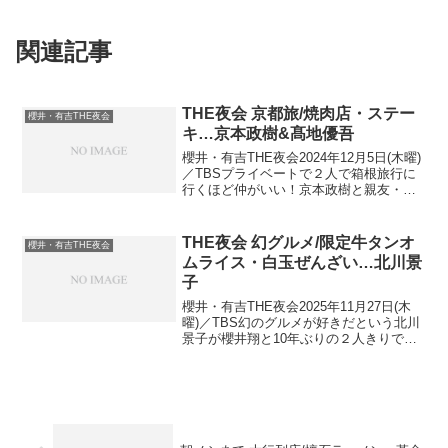
関連記事
THE夜会 京都旅/焼肉店・ステー
櫻井・有吉THE夜会
キ…京本政樹&髙地優吾
櫻井・有吉THE夜会2024年12月5日(木曜)
／TBSプライベートで２人で箱根旅行に
行くほど仲がいい！京本政樹と親友・
SixTONES 髙地優吾が京都へ初共演！京
本政樹 息子の友達・髙地と大親友京本政
樹&SixTONES髙地優吾 京都旅出...
THE夜会 幻グルメ/限定牛タンオ
櫻井・有吉THE夜会
ムライス・白玉ぜんざい…北川景
子
櫻井・有吉THE夜会2025年11月27日(木
曜)／TBS幻のグルメが好きだという北川
景子が櫻井翔と10年ぶりの２人きりでロ
ケに！北川景子&櫻井翔10年ぶり２人き
り！幻グルメを食べ尽くす出演者：有吉
弘行、嵐 櫻井翔、北川景子 …幻グル
メ1...