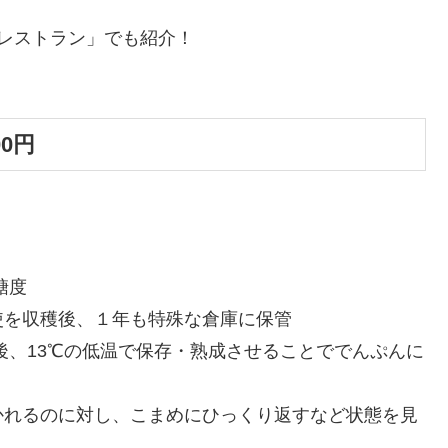
青空レストラン」でも紹介！
00円
糖度
使を収穫後、１年も特殊な倉庫に保管
後、13℃の低温で保存・熟成させることででんぷんに
かれるのに対し、こまめにひっくり返すなど状態を見