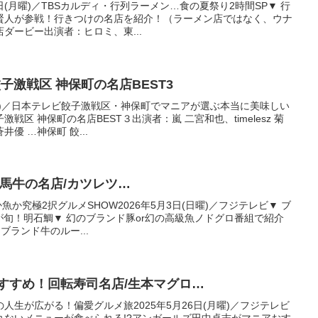
8日(月曜)／TBSカルディ・行列ラーメン…食の夏祭り2時間SP▼ 行
賢人が参戦！行きつけの名店を紹介！（ラーメン店ではなく、ウナ
ダービー出演者：ヒロミ、東...
子激戦区 神保町の名店BEST3
(金曜)／日本テレビ餃子激戦区・神保町でマニアが選ぶ本当に美味しい
区 神保町の名店BEST３出演者：嵐 二宮和也、timelesz 菊
優 …神保町 餃...
庫 但馬牛の名店/カツレツ…
肉か魚か究極2択グルメSHOW2026年5月3日(日曜)／フジテレビ▼ ブ
が旬！明石鯛▼ 幻のブランド豚or幻の高級魚ノドグロ番組で紹介
ランド牛のルー...
すすめ！回転寿司名店/生本マグロ…
人生が広がる！偏愛グルメ旅2025年5月26日(月曜)／フジテレビ
れないメニューが食べられる!?アンガールズ田中卓志がマニアおす