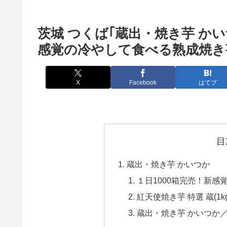
茨城 つくば｢蔵出・焼き芋 か
感覚の冷やして食べる熟成焼き
X
Facebook
はてブ
目
蔵出・焼き芋 かいつか
１日1000箱完売！新感
紅天使焼き芋 特選 蔵(1kg
蔵出・焼き芋 かいつか