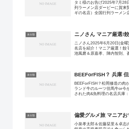
タミ様のお告げ2025年7月2
列ラーメン店ダービーに賀来
ギの名店）全国行列ラーメン店
ニノさん マニア厳選!餃
未分類
ニノさん2025年6月20日
名店を紹介！マニア厳選！餃子激戦
池風磨＆原嘉孝、陣内智則、蒼井
BEEForFISH？ 兵
未分類
BEEForFISH？松岡修造の
ランド牛のルーツ但馬牛or今
された肉&魚料理の名店兵庫：ブ
偏愛グルメ旅 マニアお
未分類
小泉孝太郎＆佐藤栞里＆卓志の
銀座の高級寿司店でも食べら