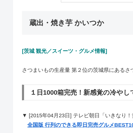
蔵出・焼き芋 かいつか
[茨城 観光／スイーツ・グルメ情報]
さつまいもの生産量 第２位の茨城県にあるさ
１日1000箱完売！新感覚の冷やし
▼ [2015年04月23日] テレビ朝日「いきな
全国版 行列のできる即日完売グルメBEST10 