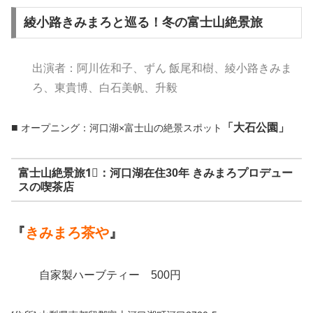
綾小路きみまろと巡る！冬の富士山絶景旅
出演者：阿川佐和子、ずん 飯尾和樹、綾小路きみま
ろ、東貴博、白石美帆、升毅
■
「大石公園」
オープニング：河口湖×富士山の絶景スポット
富士山絶景旅1⃣：河口湖在住30年 きみまろプロデュー
スの喫茶店
『
きみまろ茶や
』
自家製ハーブティー 500円