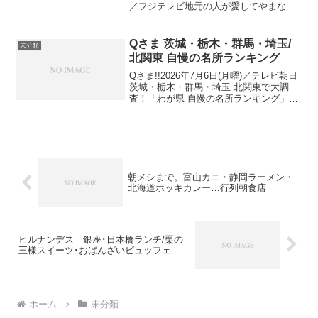
／フジテレビ地元の人が愛してやまない
鎌倉偏愛グルメツアー鎌倉の人が本当は
教えたくない名店を紹介！出演者：佐藤
栞里、アンタッチャブル 柴田 …月９ド
Qさま 茨城・栃木・群馬・埼玉/
未分類
ラマで話題！...
北関東 自慢の名所ランキング
Qさま!!2026年7月6日(月曜)／テレビ朝日
茨城・栃木・群馬・埼玉 北関東で大調
査！「わが県 自慢の名所ランキング」今
北関東が注目を集め、バスツアーなどで
も大人気の観光地に！そんな北関東で地
元民スポットをランキング形式で紹介！
※ アン...
朝メシまで。富山カニ・静岡ラーメン・
北海道ホッキカレー…行列朝食店
ヒルナンデス 銀座･日本橋ランチ/栗の
王様スイーツ･おばんざいビュッフェ…
ホーム
未分類