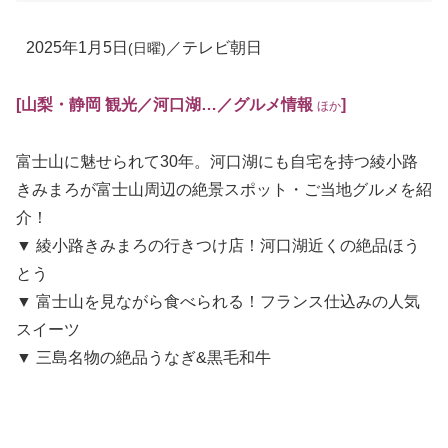
2025年1月5日
／テレビ朝日
(日曜)
[山梨・静岡 観光／河口湖…
／グルメ情報
]
ほか
富士山に魅せられて30年。河口湖にも自宅を持つ綾小路
きみまろが富士山周辺の絶景スポット・ご当地グルメを紹
介！
▼ 綾小路きみまろの行きつけ店！河口湖近くの絶品ほう
とう
▼ 富士山を見ながら食べられる！フランス仕込みの人気
スイーツ
▼ 三島名物の絶品うなぎ&黒毛和牛