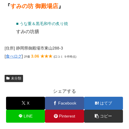
『
すみの坊 御殿場店
』
■ うな重＆黒毛和牛の炙り焼
すみの坊膳
[住所] 静岡県御殿場市東山288-3
[
食べログ
]
3.06 ★★★
評価
(口コミ ９件時点)
未分類
シェアする
X
Facebook
はてブ
LINE
Pinterest
コピー