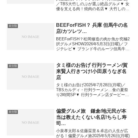
／TBS大竹しのぶが選ぶ絶品グルメ▼ 女
優を支える肉！焼肉の名店▼ 大竹しのぶ
を感動の境地へ… メニューのない名店！
コラーゲンたっぷり○○フレンチ▼ 喜びの
極みと絶賛！女子の喜びのスープ お肌
BEEForFISH？ 兵庫 但馬牛の名
未分類
ツ...
店/カツレツ…
BEEForFISH？松岡修造の肉か魚か究極2
択グルメSHOW2026年5月3日(日曜)／フ
ジテレビ▼ ブランド牛のルーツ但馬牛or
今が旬！明石鯛▼ 幻のブランド豚or幻の
高級魚ノドグロ番組で紹介された肉&魚料
理の名店兵庫：ブランド牛のルー...
タミ様のお告げ 行列ラーメン/賀
未分類
来賢人行きつけ!小田原うなぎ名
店
タミ様のお告げ2025年7月28日(月曜)／
TBSカルディ・行列ラーメン…食の夏祭
り2時間SP▼ 行列ラーメン店ダービーに
賀来賢人が参戦！行きつけの名店を紹
介！（ラーメン店ではなく、ウナギの名
店）全国行列ラーメン店ダービー出演
偏愛グルメ旅 鎌倉/地元民が本
未分類
者：ヒロミ、東...
当は教えたくない名店!ちらし寿
司…
小泉孝太郎＆佐藤栞里＆卓志の人生が広
がる！偏愛グルメ旅2025年5月26日(月曜)