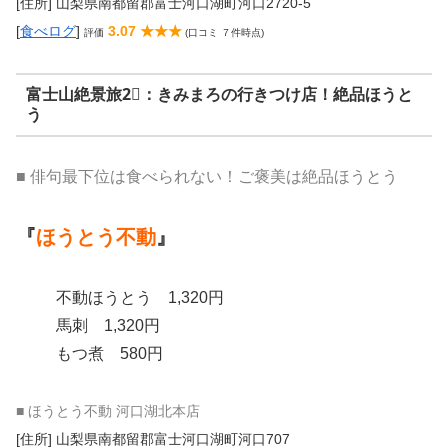
[住所] 山梨県南都留郡富士河口湖町河口2720-5
[
食べログ
]
3.07 ★★★
評価
(口コミ ７件時点)
富士山絶景旅2⃣：きみまろの行きつけ店！絶品ほうと
う
■ 俳句最下位は食べられない！ご褒美は絶品ほうとう
『
ほうとう不動
』
不動ほうとう 1,320円
馬刺 1,320円
もつ煮 580円
■ ほうとう不動 河口湖北本店
[住所] 山梨県南都留郡富士河口湖町河口707