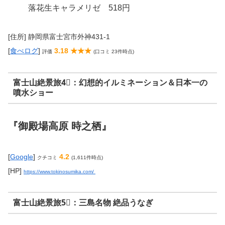
落花生キャラメリゼ 518円
[住所] 静岡県富士宮市外神431-1
[
食べログ
]
3.18 ★★★
評価
(口コミ 23件時点)
富士山絶景旅4⃣：幻想的イルミネーション＆日本一の
噴水ショー
『御殿場高原 時之栖』
[
Google
]
4.2
クチコミ
(1,611件時点)
[HP]
https://www.tokinosumika.com/
富士山絶景旅5⃣：三島名物 絶品うなぎ