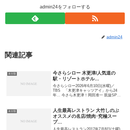
admin24をフォローする
admin24
関連記事
今さらシロー 木更津/人気道の
未分類
駅・リゾートホテル…
今さらシロー2026年6月10日(水曜)／
TBS 「木更津キャッツアイ」から24
年… 今さら木更津！岡田准一 凱旋SP住
みやすい街・千葉No.1！移住者激増の
「木更津」へ道の駅・ホテル三日月・名
ドラマ木更津で訪れたお店など 出演者：
人生最高レストラン 大竹しのぶ
未分類
岡田准一...
オススメの名店/焼肉･究極スー
プ…
人生最高レストラン2017年7月8日(土曜)