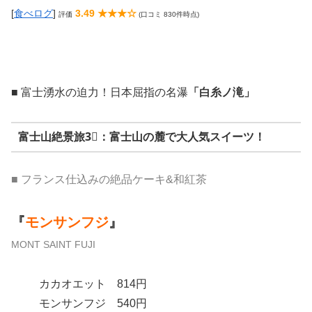
[
食べログ
]
3.49 ★★★☆
評価
(口コミ 830件時点)
■
富士湧水の迫力！日本屈指の名瀑
「白糸ノ滝」
富士山絶景旅3⃣：富士山の麓で大人気スイーツ！
■ フランス仕込みの絶品ケーキ&和紅茶
『
モンサンフジ
』
MONT SAINT FUJI
カカオエット 814円
モンサンフジ 540円