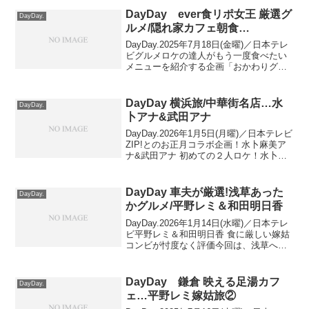
紹介！一番おいしいお店を大調査！激...
DayDay ever食リポ女王 厳選グ
DayDay.
ルメ/隠れ家カフェ朝食…
DayDay.2025年7月18日(金曜)／日本テレ
ビグルメロケの達人がもう一度食べたい
メニューを紹介する企画「おかわりグル
メ」今回は、年間200軒以上食べ歩く
「news ever.」のグルメリポーター歴16
年 食リポの女王・坂田陽子(52...
DayDay 横浜旅/中華街名店…水
DayDay.
卜アナ&武田アナ
DayDay.2026年1月5日(月曜)／日本テレビ
ZIP!とのお正月コラボ企画！水卜麻美ア
ナ&武田アナ 初めての２人ロケ！水卜麻
美アナ&武田アナ 初めての２人ロケ芸能
人の横浜激推しスポット出演者：MC 武
田真一、南海キャンディーズ 山里亮...
DayDay 車夫が厳選!浅草あった
DayDay.
かグルメ/平野レミ＆和田明日香
DayDay.2026年1月14日(水曜)／日本テレ
ビ平野レミ＆和田明日香 食に厳しい嫁姑
コンビが忖度なく評価今回は、浅草へ！
浅草を知り尽くす車夫が雷門から徒歩約
５分圏内のオススメ名店を紹介！車夫が
厳選！浅草あったかグルメ出演者：武田
DayDay 鎌倉 映える足湯カフ
DayDay.
真一、...
ェ…平野レミ嫁姑旅②