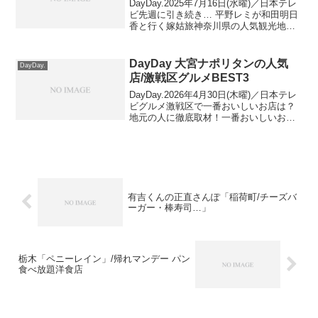
DayDay.2025年7月16日(水曜)／日本テレ
ビ先週に引き続き… 平野レミが和田明日
香と行く嫁姑旅神奈川県の人気観光地・
鎌倉で話題の人気スポットを紹介！ ≫
DayDay 鎌倉話題スポット/メンチカツ…
平野レミ嫁姑旅平野レミ＆和田明日...
DayDay 大宮ナポリタンの人気
DayDay.
店/激戦区グルメBEST3
DayDay.2026年4月30日(木曜)／日本テレ
ビグルメ激戦区で一番おいしいお店は？
地元の人に徹底取材！一番おいしいお店
を大調査！激戦区グルメBEST３ 大宮ナ
ポリタン出演者：武田真一、南海キャン
ディーズ 山里亮太、後呂有紗アナ、彦摩
呂...
有吉くんの正直さんぽ「稲荷町/チーズバ
ーガー・棒寿司…」
栃木「ペニーレイン」/帰れマンデー パン
食べ放題洋食店