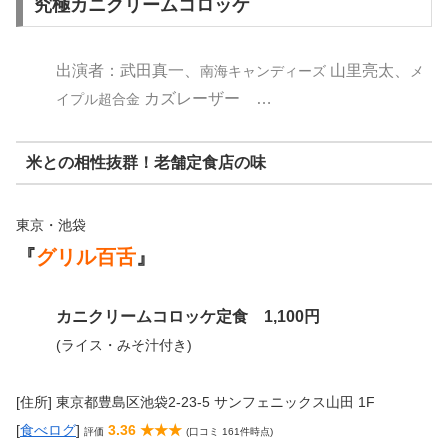
究極カニクリームコロッケ
出演者：武田真一、
山里亮太、
南海キャンディーズ
メ
カズレーザー …
イプル超合金
米との相性抜群！老舗定食店の味
東京・池袋
『
グリル百舌
』
カニクリームコロッケ定食 1,100円
(ライス・みそ汁付き)
[住所] 東京都豊島区池袋2-23-5 サンフェニックス山田 1F
[
食べログ
]
3.36 ★★★
評価
(口コミ 161件時点)