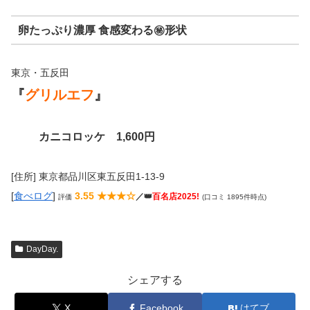
卵たっぷり濃厚 食感変わる㊙形状
東京・五反田
『
グリルエフ
』
カニコロッケ 1,600円
[住所] 東京都品川区東五反田1-13-9
[
食べログ
]
3.55 ★★★☆
／👑
百名店2025!
評価
(口コミ 1895件時点)
DayDay.
シェアする
X
Facebook
はてブ